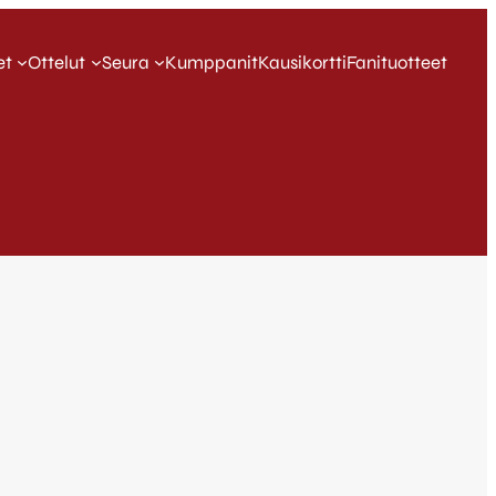
et
Ottelut
Seura
Kumppanit
Kausikortti
Fanituotteet