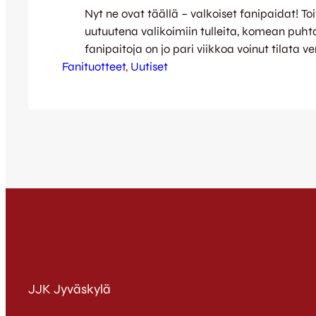
Nyt ne ovat täällä – valkoiset fanipaidat! To
uutuutena valikoimiin tulleita, komean puht
fanipaitoja on jo pari viikkoa voinut tilata 
Fanituotteet
Paidat ovat nyt saapuneet painosta – ja en
, 
Uutiset
omansa keskiviikkona aivan uunituoreina. 
hankkia uutukainen paita on torstaina kello 
toimistolla avoimien ovien glögihetkeä. Viik
JJK:ssa vetäydytään joululomalle, joten mik
JJK Jyväskylä