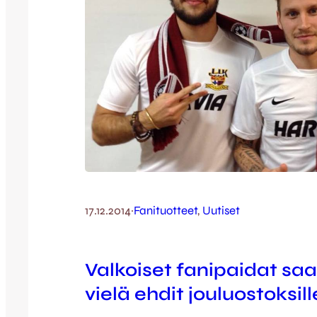
17.12.2014
·
Fanituotteet
, 
Uutiset
Valkoiset fanipaidat saa
vielä ehdit jouluostoksill