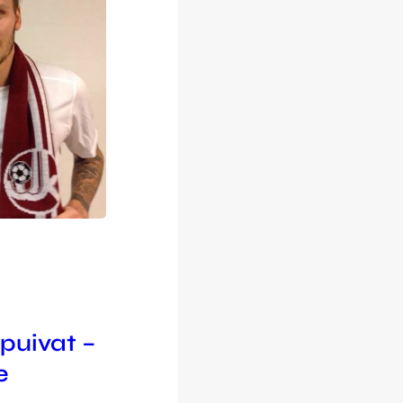
puivat –
e