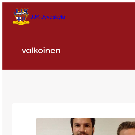
Siirry
sisältöön
JJK Jyväskylä
valkoinen