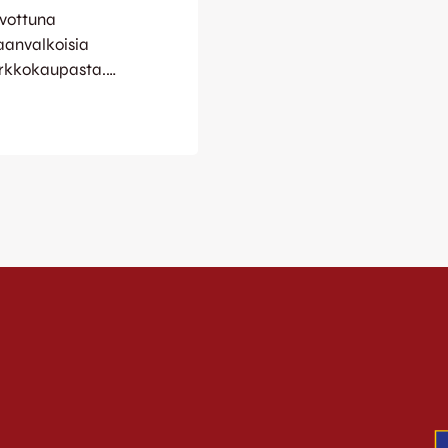
ivottuna
aanvalkoisia
verkkokaupasta.
simmäiset saivat
Mainio sauma
10-16, kun
on päätteeksi
äli…