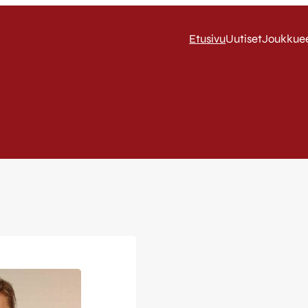
Etusivu
Uutiset
Joukkue