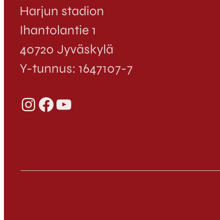
Harjun stadion
Ihantolantie 1
40720 Jyväskylä
Y-tunnus: 1647107-7
Instagram
Facebook
YouTube