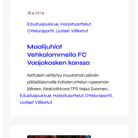
18.4.2014
·
Edustusjoukkue
, 
Harjoitusottelut
, 
Otteluraportti
, 
Uutiset
, 
Villiketut
Maalijuhlat
Vehkalammella FC
Vaajakosken kanssa
Kettuleiri vetäytyy muutaman päivän
pääsiäislomalle kahden ottelun rupeaman
jälkeen. Keskiviikkona TPS taipui Suomen
Edustusjoukkue
Cupin merkeissä ja torstaina edustuksen
, 
Harjoitusottelut
, 
Otteluraportti
, 
Uutiset
pelaajista ja junioreista kootut Villiketut
, 
Villiketut
kohtasivat paikallisvastus FC Vaajakosken.
Maali-iloittelu päättyi Kettupaitojen 6-2-
voittoon. Vauhtia ja tapahtumia ottelussa
riitti, mutta ensimmäisellä puoliajalla
maaleja nähtiin kuitenkin vain yksi,