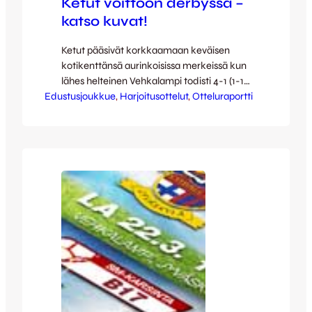
Ketut voittoon derbyssä –
katso kuvat!
Ketut pääsivät korkkaamaan keväisen
kotikenttänsä aurinkoisissa merkeissä kun
lähes helteinen Vehkalampi todisti 4-1 (1-1)
Edustusjoukkue
voittoon päättynyttä harjoitusottelua FC
, 
Harjoitusottelut
, 
Otteluraportti
Vaajakoskea vastaan. Taidokas ja terhakas
vaajakoskelaispoppoo lukuisine
kettutaustaisine pelaajineen pelasi hyvän
ottelun, mutta lopulta JJK marssi
selvänumeroiseen voittoon. Kettujen
maaleista vastasivat Antto Hilska
ensimmäisellä ja Jasin Abahassine, Janne
Kuhmonen sekä Aleksis Lehtonen toisella
puoliajalla. Kettukuvauksen grand old…