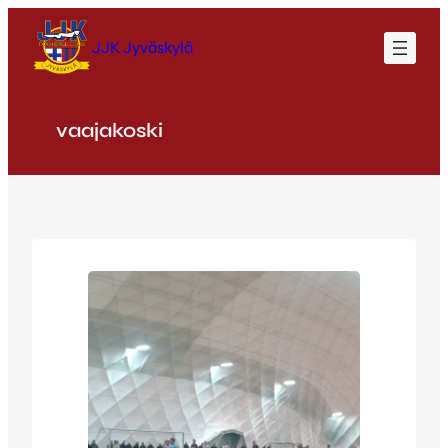
Siirry
sisältöön
JJK Jyväskylä
vaajakoski