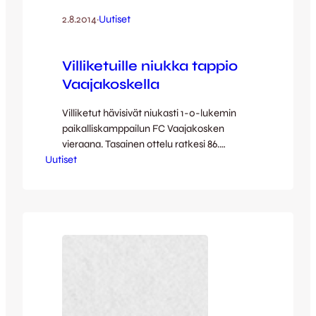
2.8.2014
·
Uutiset
Villiketuille niukka tappio
Vaajakoskella
Villiketut hävisivät niukasti 1-0-lukemin
paikalliskamppailun FC Vaajakosken
vieraana. Tasainen ottelu ratkesi 86.
Uutiset
minuutilla, kun vaihtomies Toni Pöyhönen
teki ottelussa ainoaksi jääneen maalin.
Ensimmäinen puoliaika oli maaliton, eikä
tilanteita nähty juuri kummassakaan
päässä. Tilanteenpuolikkaat syntyivät
lähinnä erikoistilanteista, joista lähimpänä
maalintekoa oli Peetu Lintinen hetki ennen
taukoa – Lintinen veti lyhyenä pelatun
kulman jälktilanteesta tulisen kudin riman…