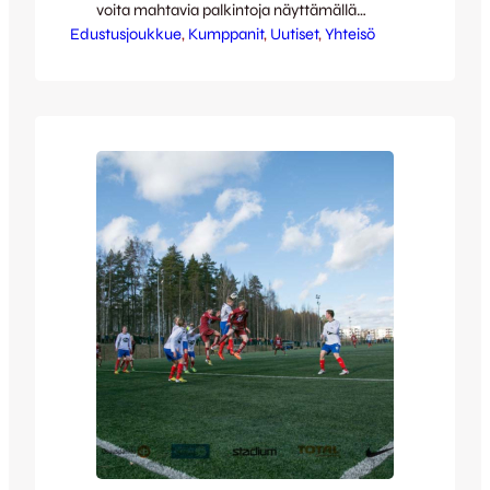
voita mahtavia palkintoja näyttämällä
Edustusjoukkue
omat taitosi tarkkuuspotkussa!
, 
Kumppanit
, 
Uutiset
, 
Yhteisö
Vaajakosken Apteekki sijaitsee uudessa
Vaajalan kauppakeskuksessa joka avattiin
viime syksynä. JJK:n pallopiste on avoinna
lauantaina klo 12-15 välillä ja jokaiselle
osallistujalle on luvassa mukava palkinto –
perheen pienimmille jopa oma kausikortti!
Tervetuloa Vaajakosken Apteekkiin!