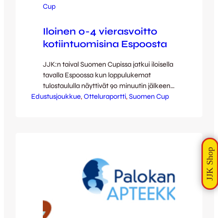
Cup
Iloinen 0-4 vierasvoitto
kotiintuomisina Espoosta
JJK:n taival Suomen Cupissa jatkui iloisella
tavalla Espoossa kun loppulukemat
tulostaululla näyttivät 90 minuutin jälkeen
Edustusjoukkue
lukemia 0-4 (0-2) viininpunaisen
, 
Otteluraportti
, 
Suomen Cup
vierasjoukkueen hyväksi. Ketut eivät
jättäneet sinänsä pirteästi pelanneelle ja
kovaa prässännelle kotijoukkue Etelä-
Espoon Pallolle paljoakaan
mahdollisuuksia vaan veivät loistavan peli-
ilon sekä Tommi Karin kahden ja Robert
Taylorin sekä Aleksis Lehtosen yhden
maalin siivittämänä jatkopaikan
Jyväskylään. Jos…