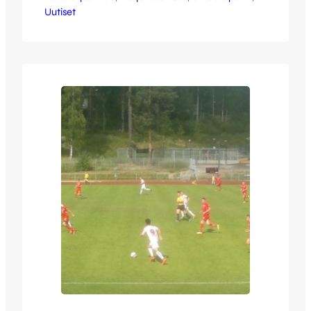
Uutiset
Hasanzada ja Matti Lähitie ensimmäisellä
ja Benno Hanslian ja Oskari Peltonen
toisella puoliajalla, FC Vaajakoskelta taas
Niko Kiiveri viimeisteli molemmat. Aivan
ottelun alku oli hieman tunnustelevampaa,
eikä huippupaikkoja syntynyt. Reilun 20
minuutin pelin jälkeen nähtiin kuitenkin
ottelun avausmaali – molemmissa…