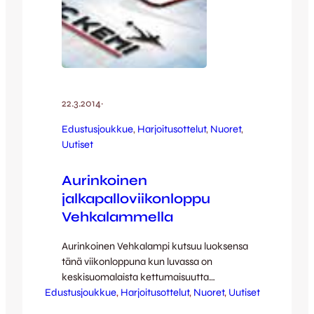
22.3.2014
·
Edustusjoukkue
, 
Harjoitusottelut
, 
Nuoret
, 
Uutiset
Aurinkoinen
jalkapalloviikonloppu
Vehkalammella
Aurinkoinen Vehkalampi kutsuu luoksensa
tänä viikonloppuna kun luvassa on
keskisuomalaista kettumaisuutta
Edustusjoukkue
kuningaslajin keskuudessa oikein
, 
Harjoitusottelut
, 
Nuoret
, 
Uutiset
tuplateholla. Lauantaina edustuksen