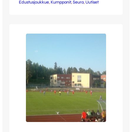
Edustusjoukkue
liikunta yleensäkin ja terveet elämäntavat
, 
Kumppanit
, 
Seura
, 
Uutiset
sopivat erinomaisesti myös apteekkien
arvomaailmaan. JJK suosittelee
keskittämään kaikki apteekkialan ostokset
uusien yhteistyökumppaneidensa luokse.
[one_third last=”no”] Keljon kauppakeskus
Kylmälahdentie 6 40500 Jyväskylä (010)
666 1080 apteekki@keljonapteekki.fi
www.keljonapteekki.fi [/one_third]
[one_third last=”no”] Vaajalan
kauppakeskus Asematie 1 40800
Vaajakoski 020 734…