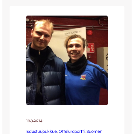
hekumalle: kiihkeä cup-kamppailu
pelataan Järvenpään Koivusaaren
tekonurmella tiistaina 1.4. klo 18:00.
Vehkalla sittenkin peli lauantaina Cup-
junan puksuttaessa JJK:lla on ilouutisia
kerrottavana myös…
19.3.2014
·
Edustusjoukkue
, 
Otteluraportti
, 
Suomen