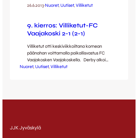
26.6.2013
·
Nuoret
, 
Uutiset
, 
Villiketut
9. kierros: Villiketut-FC
Vaajakoski 2-1 (2-1)
Villiketut otti keskiviikkoiltana komean
päänahan voittamalla paikallisvastus FC
Vaajakosken Vaajakoskella. Derby alkoi
Nuoret
todella vauhdikkaasti: ottelua oli takana
, 
Uutiset
, 
Villiketut
vain joitain kymmeniä sekunteja, kun
Oskari Peltonen esitteli huikeaa
maalivainuaan ja vei komeasti Ketut 1-0-
johtoon! Maali oli jo Peltsin kuluvan kauden
kahdeksas. Iloa johtomaalista ei
kuitenkaan kestänyt kettuleirissä kauan: jo
neljännellä minuutilla kuittasi Kimmo
Huisman tilanteen tasoiksi. …
JJK Jyväskylä