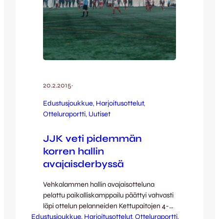
20.2.2015
·
Edustusjoukkue
, 
Harjoitusottelut
, 
Otteluraportti
, 
Uutiset
JJK veti pidemmän
korren hallin
avajaisderbyssä
Vehkalammen hallin avajaisotteluna
pelattu paikalliskamppailu päättyi vahvasti
läpi ottelun pelanneiden Kettupaitojen 4-2-
Edustusjoukkue
voittoon. JJK:n maalintekijöinä Aram
, 
Harjoitusottelut
, 
Otteluraportti
, 