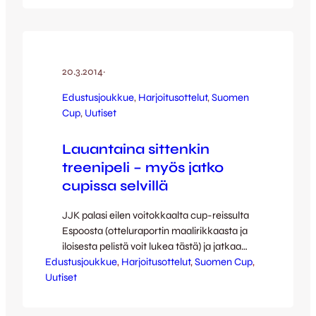
harjoitusottelu JJK:n harjoitusottelun
Ilvestä vastaan peruunnuttua näytti jo
hetken siltä että kotikentän korkkaus
siirtyy Kettujen edustusjoukkueen osalta
vielä viikolla eteenpäin. Futisfanien
20.3.2014
·
riemuksi kivenheiton tai sanotaanko
Edustusjoukkue
, 
Harjoitusottelut
, 
Suomen
moottoritienpätkän päästä löytyi kuitenkin
Cup
, 
Uutiset
lyhyellä varoajalla vähintään yhtä hyvä
harjoitusvastus kun aikataulut saatiin…
Lauantaina sittenkin
treenipeli – myös jatko
cupissa selvillä
JJK palasi eilen voitokkaalta cup-reissulta
Espoosta (otteluraportin maalirikkaasta ja
iloisesta pelistä voit lukea tästä) ja jatkaa
Edustusjoukkue
näin taivaltaan Suomen Cupissa viidennelle
, 
Harjoitusottelut
, 
Suomen Cup
, 
Uutiset
kierrokselle Järvenpään Palloseuraa
vastaan. Seurat ovat juuri saaneet sovittua
otteluajankohdan cup-kiiman seuraavalle