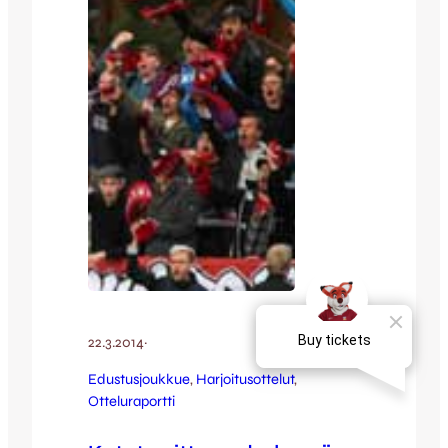
kun Benno Hanslian kavensi laidaltaan
keskelle ja sivalsi kettupaidat 1-0-
taukojohtoon. FCV:llä oli vielä…
22.3.2014
·
Edustusjoukkue
, 
Harjoitusottelut
, 
Otteluraportti