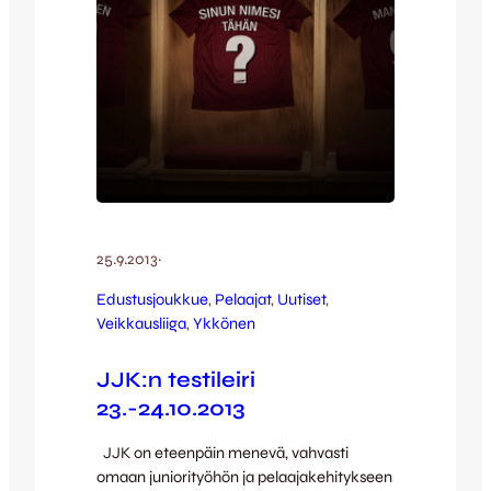
25.9.2013
·
Edustusjoukkue
, 
Pelaajat
, 
Uutiset
, 
Veikkausliiga
, 
Ykkönen
JJK:n testileiri
23.-24.10.2013
JJK on eteenpäin menevä, vahvasti
omaan juniorityöhön ja pelaajakehitykseen