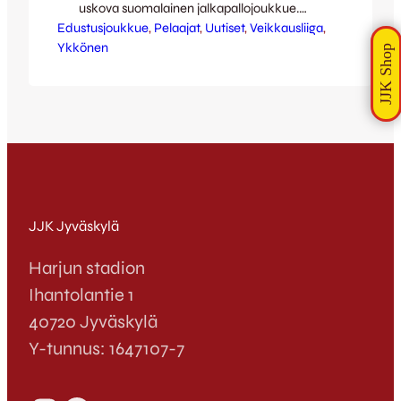
uskova suomalainen jalkapallojoukkue.
Edustusjoukkue
Edustusjoukkueemme pelaajisto koostuu
, 
Pelaajat
, 
Uutiset
, 
Veikkausliiga
, 
Ykkönen
pitkälti JJK:n juniorijoukkueiden kautta
ponnistaneista pelaajalupauksista. Tälläkin
kaudella Veikkausliigakentillä on
kettupaidassa esiintynyt peräti 14 seuran
omaa kasvattia. Rakennamme
parhaillaan joukkuettamme tuleville
vuosille. Korkealaatuisen oman juniorityön
lisäksi haluamme pitää ovemme avoimina
myös muualta kotoisin oleville pelaajille,
joiden tavoitteena on…
JJK Jyväskylä
Harjun stadion
Ihantolantie 1
40720 Jyväskylä
Y-tunnus: 1647107-7