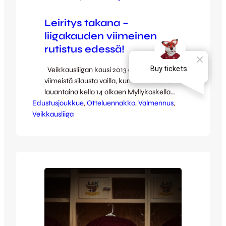
Leiritys takana –
liigakauden viimeinen
rutistus edessä!
Veikkausliigan kausi 2013 on enää
viimeistä silausta vailla, kun JJK:n osalta
lauantaina kello 14 alkaen Myllykoskella
Edustusjoukkue
MYPA:n vieraana pelataan vuoden
, 
Otteluennakko
, 
Valmennus
, 
Veikkausliiga
viimeinen liigaottelu. Päätöskierrosta
edeltävällä viikolla Kettuleirissä on
valmistauduttu paitsi MYPA-otteluun,
myös tulevaan kauteen. JJK piti
keskiviikkona ja torstaina testileiriä, jolle
osallistui parisenkymmentä pelaajaa liigaa
alemmilta, jo päättyneiltä sarjaportailta niin
lähialueilta kuin muualtakin. Juha
Pasoja oli…