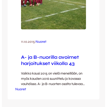
11.10.2015
·
Nuoret
A- ja B-nuorilla avoimet
harjoitukset viikolla 43
Vaikka kausi 2015 on vielä meneillään, on
myös kauden 2016 suunittelu jo kovassa
vauhdissa. A- ja B-nuorten osalta tulevaan
Nuoret
kauteen valmistautuminen alkaa viikolla 43
avoimilla harjoituksilla. Kaudella 2016 A-
nuoriin kuuluvat 1.1.1996 jälkeen syntyneet,
B-nuoriin taas 1.1.1999 jälkeen syntyneet.