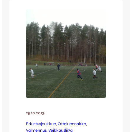
Avoimet harjoitukset alkavat
maanantaina 19.10. ensin klo 16:30 alkaen
B-nuorten osalta Vehkahallissa, sitten A-
nuorten osalta klo 19:30 alkaen Killerin…
25.10.2013
·
Edustusjoukkue
, 
Otteluennakko
, 
Valmennus
, 
Veikkausliiga