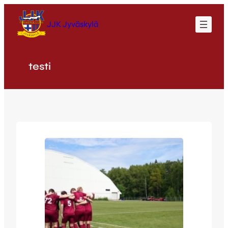
Siirry
sisältöön
JJK Jyväskylä
testi