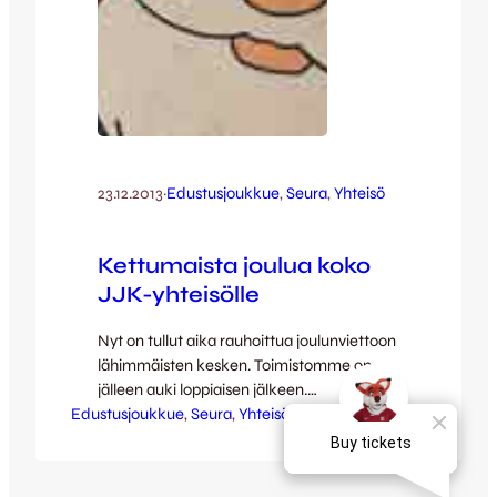
23.12.2013
·
Edustusjoukkue
, 
Seura
, 
Yhteisö
Kettumaista joulua koko
JJK-yhteisölle
Nyt on tullut aika rauhoittua joulunviettoon
lähimmäisten kesken. Toimistomme on
jälleen auki loppiaisen jälkeen.
Edustusjoukkue
Verkkokaupasta loman aikana tilatut
, 
Seura
, 
Yhteisö
tuotteet toimitetaan samalla postin
kuljetettavaksi. Kaikki kausikortit
postitetaan hyvissä ajoin keväällä. JJK