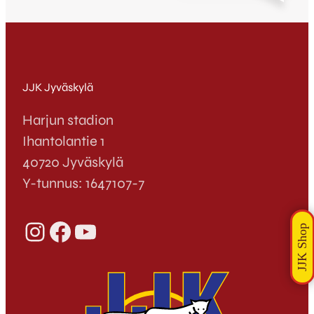
haluaa toivottaa äärimmäisen
lämminhenkistä ja rakkaudentäyteistä
joulua koko kettuperheelle. Katsothan alta
myös joukkueen tervehdyksen sinulle –
hyvää joulua! [youtube id=”lZtNOT9u5ro”
width=”640″ height=”360″]
JJK Jyväskylä
Harjun stadion
Ihantolantie 1
40720 Jyväskylä
Y-tunnus: 1647107-7
Instagram
Facebook
YouTube