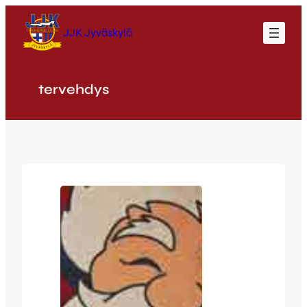
Siirry
sisältöön
JJK Jyväskylä
tervehdys