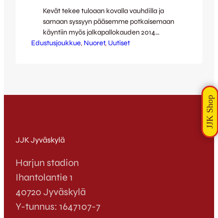
Kevät tekee tuloaan kovalla vauhdilla ja
samaan syssyyn pääsemme potkaisemaan
käyntiin myös jalkapallokauden 2014
Edustusjoukkue
Jyväskylässä. Edustusjoukkueen
, 
Nuoret
, 
Uutiset
ensimmäinen kotiottelu pelataan 22.3.
Ilvestä vastaan pelattavan harjoitusmatsin
merkeissä, joten kunnian kauden
käynnistämisestä saavatkin B-nuoret jotka
kilvoittelevat paikasta kesällä pelattavassa
SM-sarjassa karsintaottelussa OLS:ia
vastaan nyt lauantaina 1.3. Ottelu pelataan
Vehkalammen urheilupuistossa klo 14:30 ja
paikalta löytyy kahvio. Kymmenen
JJK Jyväskylä
joukkueen yksinkertaisesta…
Harjun stadion
Ihantolantie 1
40720 Jyväskylä
Y-tunnus: 1647107-7