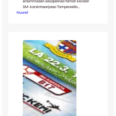
ensimmäisen sarjapelinsä tämän kevään
SM-karsintasarjassa Tampereella
Nuoret
sunnuntaina 23.3. Jalkapalloilullisesti ottelu
ei hienouksia tarjonnut, satunnaisesta
katselijasta tapahtuma saattoi
paremminkin näyttää kaksiottelulta jossa
lajeina on juoksu ja paini! Hienoja
urheilulajeja molemmat ei siinä mitään,
tavoite kuitenkin on ollut kehittää peliä
joten siinä epäonnistuimme kuluneen
viikon osalta. Ottelun avausjakso oli
tasainen, varsinaiset huippupaikat
puuttuivat…