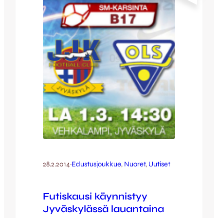
vielä viikolla eteenpäin. Futisfanien
riemuksi kivenheiton tai sanotaanko
moottoritienpätkän päästä löytyi kuitenkin
lyhyellä varoajalla vähintään yhtä hyvä
harjoitusvastus kun aikataulut saatiin…
28.2.2014
·
Edustusjoukkue
, 
Nuoret
, 
Uutiset
Futiskausi käynnistyy
Jyväskylässä lauantaina