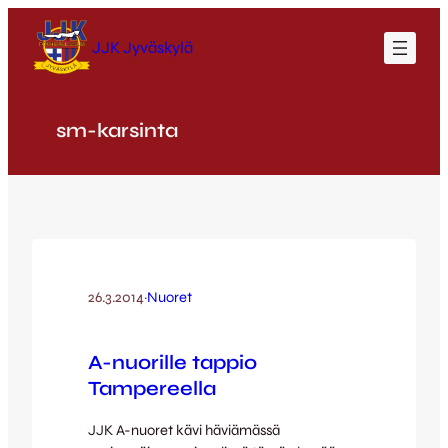
Siirry
sisältöön
JJK Jyväskylä
sm-karsinta
26.3.2014
·
Nuoret
A-nuorille tappio
Tampereella
JJK A-nuoret kävi häviämässä