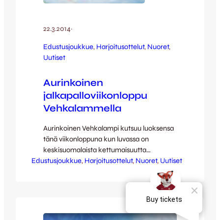
22.3.2014
·
Edustusjoukkue
, 
Harjoitusottelut
, 
Nuoret
, 
Uutiset
Aurinkoinen
jalkapalloviikonloppu
Vehkalammella
Aurinkoinen Vehkalampi kutsuu luoksensa
tänä viikonloppuna kun luvassa on
keskisuomalaista kettumaisuutta
Edustusjoukkue
kuningaslajin keskuudessa oikein
, 
Harjoitusottelut
, 
Nuoret
, 
Uutiset
tuplateholla. Lauantaina edustuksen
harjoitusottelu JJK:n harjoitusottelun
Ilvestä vastaan peruunnuttua näytti jo
hetken siltä että kotikentän korkkaus
siirtyy Kettujen edustusjoukkueen osalta