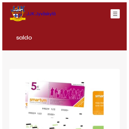
Siirry
sisältöön
JJK Jyväskylä
saldo