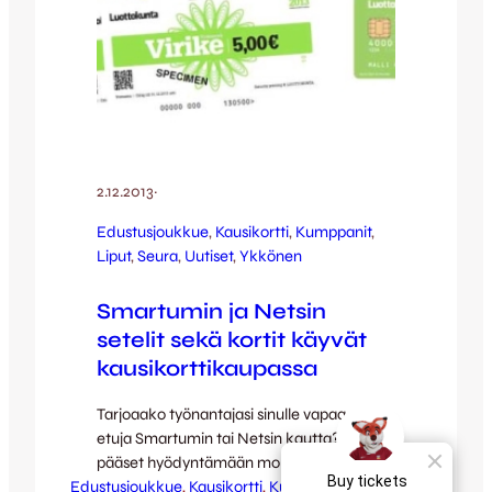
2.12.2013
·
Edustusjoukkue
, 
Kausikortti
, 
Kumppanit
, 
Liput
, 
Seura
, 
Uutiset
, 
Ykkönen
Smartumin ja Netsin
setelit sekä kortit käyvät
kausikorttikaupassa
Tarjoaako työnantajasi sinulle vapaa-ajan
etuja Smartumin tai Netsin kautta? Nyt
pääset hyödyntämään molempia myös
Edustusjoukkue
JJK:n kausikorttiostoksilla! Voit maksaa
, 
Kausikortti
, 
Kumppanit
, 
Liput
, 