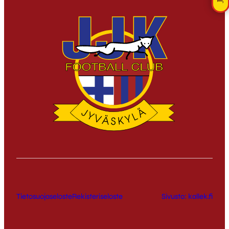
Tietosuojaseloste
Rekisteriseloste
Sivusto: kallek.fi