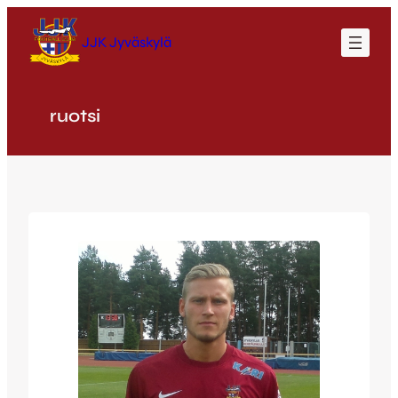
Siirry
sisältöön
JJK Jyväskylä
ruotsi