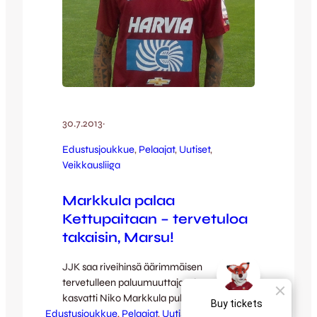
30.7.2013
·
Edustusjoukkue
, 
Pelaajat
, 
Uutiset
, 
Veikkausliiga
Markkula palaa
Kettupaitaan – tervetuloa
takaisin, Marsu!
JJK saa riveihinsä äärimmäisen
tervetulleen paluumuuttajan, kun oma
kasvatti Niko Markkula pukee jälleen
Edustusjoukkue
päälleen Kettupaidan loppukauden ajaksi.
, 
Pelaajat
, 
Uutiset
, 
Veikkausliiga