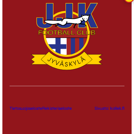
Tietosuojaseloste
Rekisteriseloste
Sivusto: kallek.fi