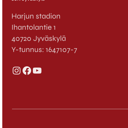
Harjun stadion
Ihantolantie 1
40720 Jyväskylä
Y-tunnus: 1647107-7
Instagram
Facebook
YouTube