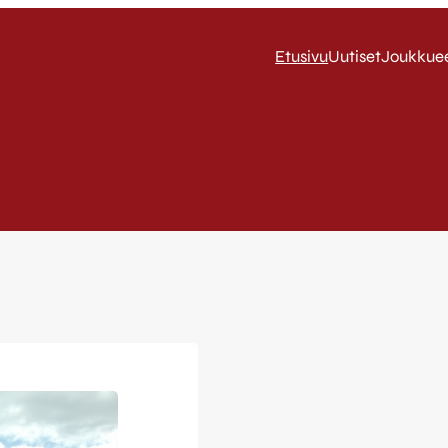
Etusivu
Uutiset
Joukkue