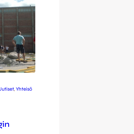
Uutiset
, 
Yhteisö
gin