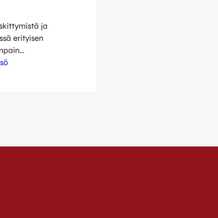
kittymistä ja
ssä erityisen
ampain
ittu
isö
en tilanteiden
ieman
uudistettu
oon arjesta. …