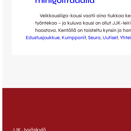
minigolfradalla
Veikkausliiga-kausi vaatii aina tiukkaa kes
työntekoa – ja kuluva kausi on ollut JJK-leiri
haastava. Kentällä on taisteltu kynsin ja h
Edustusjoukkue
sarjapaikasta ja kentän ulkopuolella on pain
, 
Kumppanit
, 
Seura
, 
Uutiset
, 
Yhte
talousongelmien kanssa. Työnteon ja tiukkoj
keskellä on ollut tervetullutta ottaa hetki h
rennommin – Liikuntakeskus Hutungin juuri 
minigolfrata tarjosi loistavat puitteet irtiott
JJK Jyväskylä