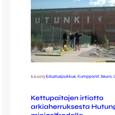
6.9.2013
·
Edustusjoukkue
, 
Kumppanit
, 
Seura
, 
Kettupaitojen irtiotto
arkiaherruksesta Hutun