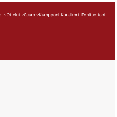
et
Ottelut
Seura
Kumppanit
Kausikortti
Fanituotteet