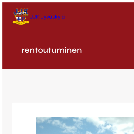
Siirry
sisältöön
JJK Jyväskylä
rentoutuminen