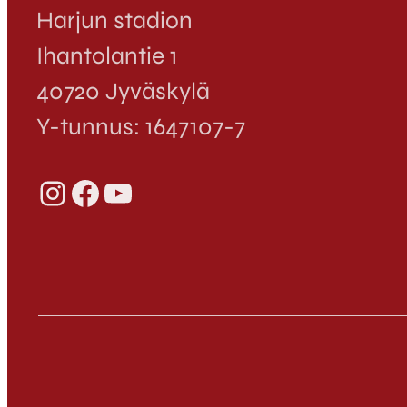
Harjun stadion
Ihantolantie 1
40720 Jyväskylä
Y-tunnus: 1647107-7
Instagram
Facebook
YouTube