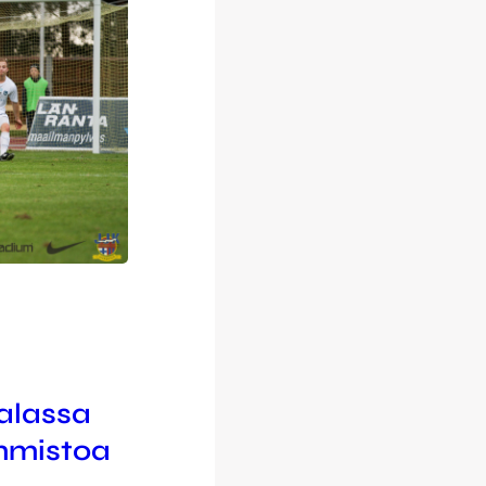
alassa
immistoa