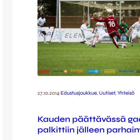
27.10.2014
·
Edustusjoukkue
, 
Uutiset
, 
Yhteisö
Kauden päättävässä ga
palkittiin jälleen parha