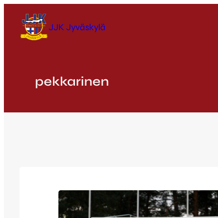
Siirry
sisältöön
JJK Jyväskylä
pekkarinen