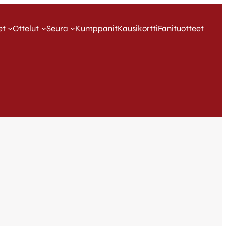
et
Ottelut
Seura
Kumppanit
Kausikortti
Fanituotteet