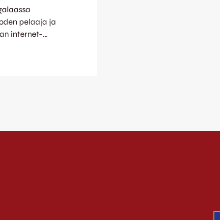
galaassa
oden pelaaja ja
an internet-
taa äänensä
vän vilkkaana –
ajaryhmä Harjun
sa kauden
si Mauri