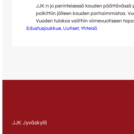
JJK:n jo perinteisessä kauden päättävässä 
palkittiin jälleen kauden parhaimmistoa. Vu
Vuoden tulokas valittiin viimevuotiseen tapa
Edustusjoukkue
äänestyksellä, jossa kannattajat saivat an
, 
Uutiset
, 
Yhteisö
suosikeilleen. Äänestys kävi jälleen kiitettä
kiitos kaikille äänestäneille! Myös kannatt
Pojat teki totuttuun tapaan oman valintan
pelaajaksi. Vuoden urheiluteosta JJK palkit
Pekkarisen, joka on ollut suurena…
JJK Jyväskylä