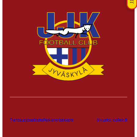
Tietosuojaseloste
Rekisteriseloste
Sivusto: kallek.fi