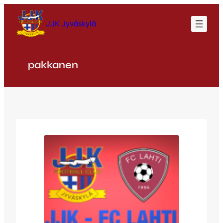
Siirry
sisältöön
JJK Jyväskylä
pakkanen