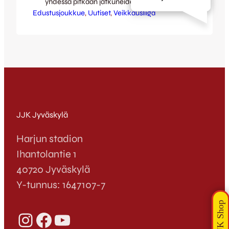
yhdessä pitkään jatkuneiden yöpakkasten
Edustusjoukkue
kanssa ovat pakottaneet Jyväskylän
, 
Uutiset
, 
Veikkausliiga
kaupungin ja JJK:n siirtämään tulevalle
maanantaille 15.4. kaavaillun
Veikkausliigaottelun JJK vs FF Jaro
kesäisempiin keleihin – uusi ottelupäivä on
mitä parhaimpaan suomifutisaikaan,
keskiviikkona 31.7.! JJK:n kotiotteluiden
osalta liigakausi potkaistaan siis käyntiin
sunnuntaina 28.4. klo 18:30, kun Harjulle
saapuu…
JJK Jyväskylä
Harjun stadion
Ihantolantie 1
40720 Jyväskylä
Y-tunnus: 1647107-7
Instagram
Facebook
YouTube