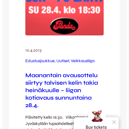
10.4.2013
·
Edustusjoukkue
, 
Uutiset
, 
Veikkausliiga
Maanantain avausottelu
siirtyy talvisen kelin takia
heinäkuulle – liigan
kotiavaus sunnuntaina
28.4.
Päivitetty kello 16:30. Viikonloppuna
Jyväskylään tupsahdelleet lumihiutaleet