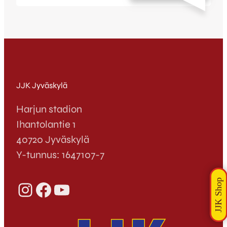
1.4. klo 16:15. Myös kettupelaajat ovat
vahvasti liikekannalla sillä useampikin JJK-
pelaaja on hakenut opiskelupaikkaa
Jyväskylän Ammattikorkeakouluun ja
muutamalla opiskelupaikka jo onkin.
Arvaatko mikä ala kiehtoo seuraavia
kettupelureita? Käy tutustumassa JAMK:n
koulutustarjontaan klikkaamalla tästä (sivu
JJK Jyväskylä
aukeaa uuteen ikkunaan) ja…
Harjun stadion
Ihantolantie 1
40720 Jyväskylä
Y-tunnus: 1647107-7
Instagram
Facebook
YouTube