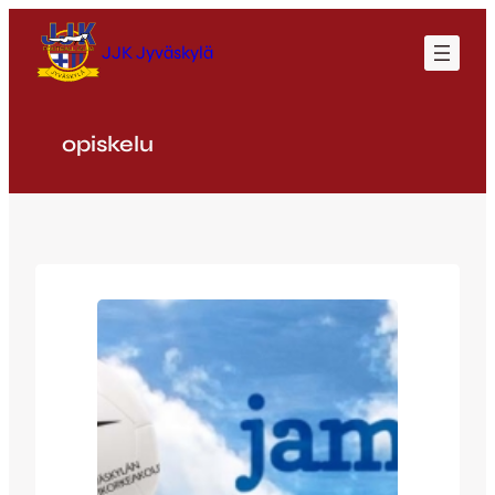
Siirry
sisältöön
JJK Jyväskylä
opiskelu