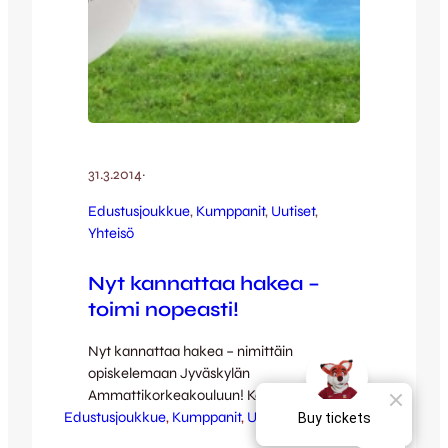
31.3.2014
·
Edustusjoukkue
, 
Kumppanit
, 
Uutiset
, 
Yhteisö
Nyt kannattaa hakea –
toimi nopeasti!
Nyt kannattaa hakea – nimittäin
opiskelemaan Jyväskylän
Ammattikorkeakouluun! Kevään
Edustusjoukkue
yhteishaku niin AMK- kuin YAMK-
, 
Kumppanit
, 
Uutiset
, 
Yhteisö
tutkintoihinkin päättyy huomenna tiistaina