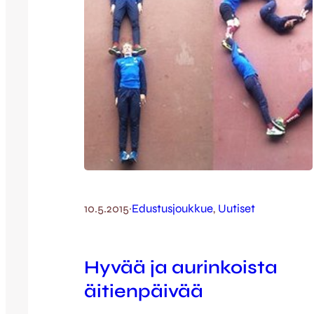
10.5.2015
·
Edustusjoukkue
, 
Uutiset
Hyvää ja aurinkoista
äitienpäivää