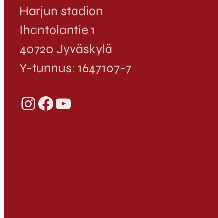
Harjun stadion
Ihantolantie 1
40720 Jyväskylä
Y-tunnus: 1647107-7
Instagram
Facebook
YouTube