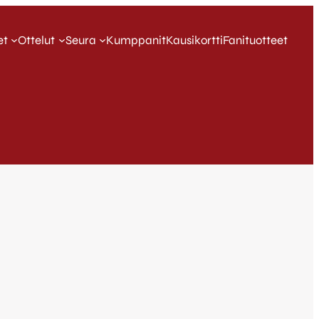
et
Ottelut
Seura
Kumppanit
Kausikortti
Fanituotteet