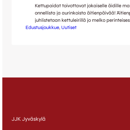
Kettupaidat toivottavat jokaiselle äidille m
onnellista ja aurinkoista äitienpäivää! Äitie
juhlistetaan kettuleirillä jo melko perinteises
Edustusjoukkue
vierasottelulla, jonka suuntana tällä kertaa 
, 
Uutiset
Ottelu sarjanousija MP:n vieraana alkaa kell
Äitienpäivän juhlinta huipentuu kuitenkin en
Harjulla pelattavaan JJK-EIF-otteluun. Ket
tuohon asti myös lyhyissä haastatteluissa
Facebookissamme – tähän mennessä vuoross
Teemu Vaarakallion, Antto…
JJK Jyväskylä