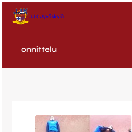
Siirry
sisältöön
JJK Jyväskylä
onnittelu