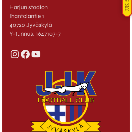
Jaroa vastaan…
Harjun stadion
Ihantolantie 1
40720 Jyväskylä
Y-tunnus: 1647107-7
Instagram
Facebook
YouTube