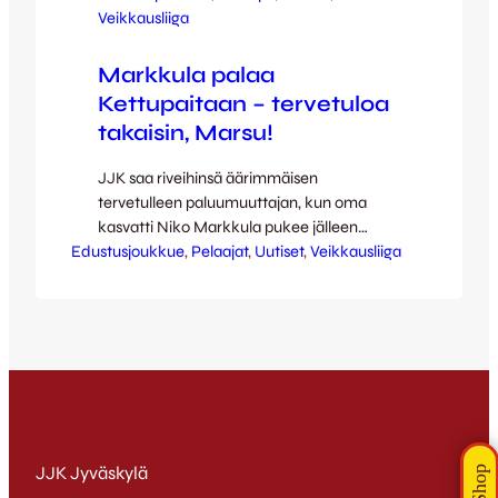
Veikkausliiga
Markkula palaa
Kettupaitaan – tervetuloa
takaisin, Marsu!
JJK saa riveihinsä äärimmäisen
tervetulleen paluumuuttajan, kun oma
kasvatti Niko Markkula pukee jälleen
Edustusjoukkue
päälleen Kettupaidan loppukauden ajaksi.
, 
Pelaajat
, 
Uutiset
, 
Veikkausliiga
Kauden 2012 jälkeen Ruotsin kolmanneksi
korkeimmalla sarjatasolla pelaavaan
Eskilstuna Cityyn siirtynyt Markkula purki
aiemmin heinäkuussa
yhteisymmärryksessä sopimuksensa
ruotsalaisseuran kanssa. Markkula on
edustuskelpoinen JJK:ssa siirtoikkunan
auettua elokuun alussa eli Marsua voidaan
odotella ensimmäistä kertaa
JJK Jyväskylä
veikkausliigaviheriölle lauantaina 10.8. FF