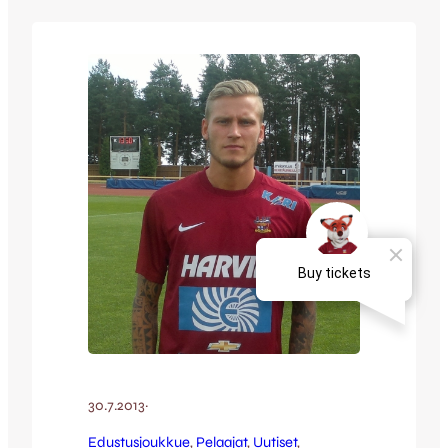
käsivamma, joka vei turhan ison osan
kaudesta. Mutta nyt olen täysin kunnossa,
valmiina aloittamaan täysillä treenit – ja
koulun! Markkula aloittaakin joulukuussa
harjoitusten lisäksi myös…
30.7.2013
·
Edustusjoukkue
, 
Pelaajat
, 
Uutiset
, 