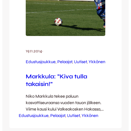
19.11.2014
·
Edustusjoukkue
, 
Pelaajat
, 
Uutiset
, 
Ykkönen
Markkula: ”Kiva tulla
takaisin!”
Niko Markkula tekee paluun
kasvattiseuraansa vuoden tauon jälkeen.
Viime kausi kului Valkeakosken Hakassa,
Edustusjoukkue
jossa loukkaantuminen häiritsi kautta. –
, 
Pelaajat
, 
Uutiset
, 
Ykkönen
Aika huono kausi loppujen lopuksi itseltäni.
Loukkaannuin talvella ja kesällä tuli sitten