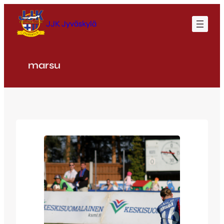
Siirry
sisältöön
JJK Jyväskylä
marsu