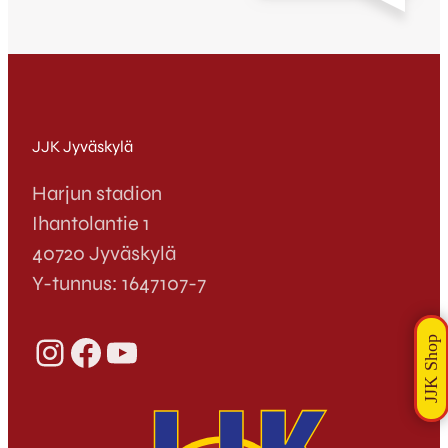
Helsingin vilkkuvia valoja. Sonera
Stadiumin näyttämöllä klo 16:00
virittelemme bussissakin harjoitellut
kettuhenkiset kannustusviisut kohti
kaakkoa ja kannustamme oman
joukkueemme voittoon suurkaupungin
mestareista. Yllätysohjelman myötä
JJK Jyväskylä
hyppäämme Viking…
Harjun stadion
Ihantolantie 1
40720 Jyväskylä
Y-tunnus: 1647107-7
Instagram
Facebook
YouTube