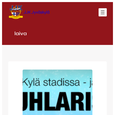
Siirry
sisältöön
JJK Jyväskylä
laiva