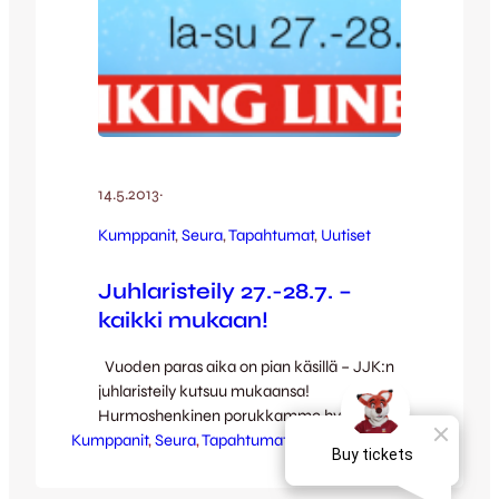
14.5.2013
·
Kumppanit
, 
Seura
, 
Tapahtumat
, 
Uutiset
Juhlaristeily 27.-28.7. –
kaikki mukaan!
Vuoden paras aika on pian käsillä – JJK:n
juhlaristeily kutsuu mukaansa!
Hurmoshenkinen porukkamme hyppää
Kumppanit
bussin kyytiin lauantaina 27.7.
, 
Seura
, 
Tapahtumat
, 
Uutiset
aamupäivästä, josta jatkamme iloisen
ohjelman merkeissä kohti etelää ja