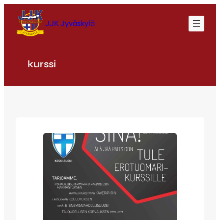
Siirry
sisältöön
JJK Jyväskylä
kurssi