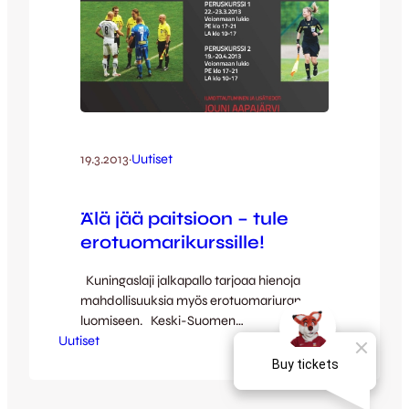
19.3.2013
·
Uutiset
Älä jää paitsioon – tule
erotuomarikurssille!
Kuningaslaji jalkapallo tarjoaa hienoja
mahdollisuuksia myös erotuomariuran
luomiseen. Keski-Suomen
Uutiset
erotuomarikerho järjestää
erotuomarikurssin 22. – 23.3 sekä 19. – 20.4.
Älä jää paitsioon – tule
erotuomarikurssille!