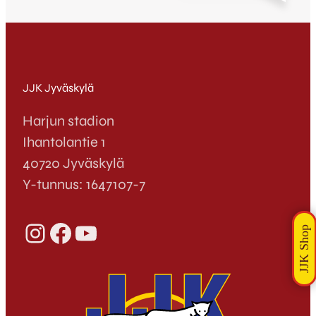
JJK Jyväskylä
Harjun stadion
Ihantolantie 1
40720 Jyväskylä
Y-tunnus: 1647107-7
Instagram
Facebook
YouTube