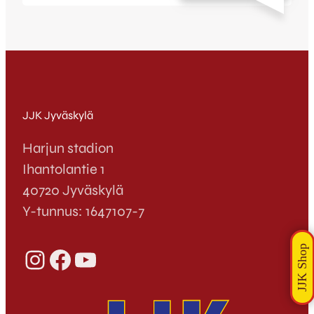
pelaajien palkintojen osalta ja jälleen
kerran valta sekä vastuu ovat sinulla rakas
kettuystävämme. Äänestä suosikkejasi
Vuoden pelaaja– ja Vuoden tulokas-
palkintojen saajiksi täyttämällä alla oleva
lomake. Aikaa on tiistaille…
JJK Jyväskylä
Harjun stadion
Ihantolantie 1
40720 Jyväskylä
Y-tunnus: 1647107-7
Instagram
Facebook
YouTube