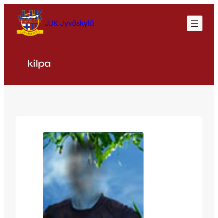
Siirry
sisältöön
JJK Jyväskylä
kilpa