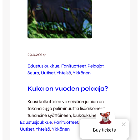
29.9.2014
·
Edustusjoukkue
, 
Fanituotteet
, 
Pelaajat
, 
Seura
, 
Uutiset
, 
Yhteisö
, 
Ykkönen
Kuka on vuoden pelaaja?
Kausi kolkuttelee viimeisiään ja pian on
takana 2430 peliminuuttia lisäaikoineen,
tuhansine syöttöineen, laukauksineen,
Edustusjoukkue
liukutaklauksineen, hurraahuutoineen ja
, 
Fanituotteet
, 
Pelaajat
, 
Seura
, 
Uutiset
lähes elämää suurempine tunteineen. Nyt
, 
Yhteisö
, 
Ykkönen
on aika paketoida kausi myös parhaiden