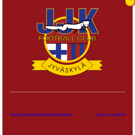
Tietosuojaseloste
Rekisteriseloste
Sivusto: kallek.fi