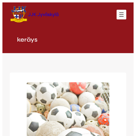
Siirry
sisältöön
JJK Jyväskylä
keräys