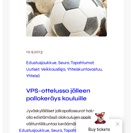
10.9.2013
·
Edustusjoukkue
, 
Seura
, 
Tapahtumat
, 
Uutiset
, 
Veikkausliiga
, 
Yhteiskuntavastuu
, 
Yhteisö
VPS-ottelussa jälleen
pallokeräys kouluille
Jyväskyläläiset jalkapalloseurat haluavat
olla edistämässä alakoulujen oppilaiden
välituntiliikuntaa keräämällä jokaiselle
Edustusjoukkue
alakoulun luokalle jalkapallon
, 
Seura
, 
Tapahtumat
, 
Uutiset
, 