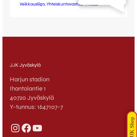
Veikkausliiga
välituntiliikuntaan. Laita pallot kiertoon
, 
Yhteiskuntavastuu
, 
Yhteisö
tuomalla ehjiä ja mahdollisimman
hyväkuntoisia jalkapalloja (koolla ei ole
merkitystä) Veikkausliigan otteluun JJK-
VPS to 12.9.2013. Pallojen keräyspisteet
sijaitsevat sisääntuloporteilla.
Veikkausliigaottelu JJK vs VPS torstaina
12.9. klo 18:30 Harjun stadionilla.
Koululaisten pallokeräys
sisäänpääsyporteilla alkaen klo 17:30.…
JJK Jyväskylä
Harjun stadion
Ihantolantie 1
40720 Jyväskylä
Y-tunnus: 1647107-7
Instagram
Facebook
YouTube