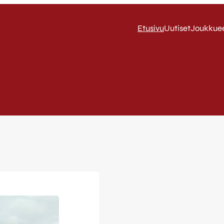
Etusivu
Uutiset
Joukkue