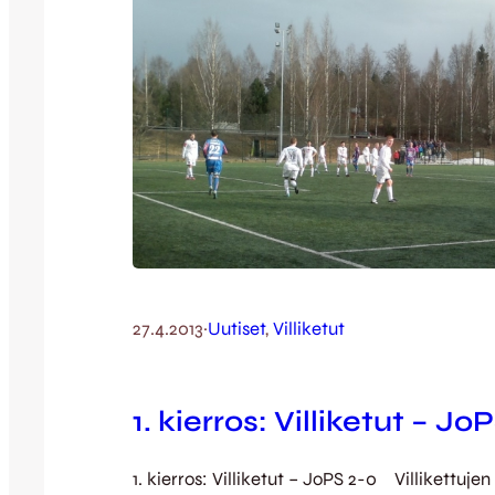
27.4.2013
·
Uutiset
, 
Villiketut
1. kierros: Villiketut – Jo
1. kierros: Villiketut – JoPS 2-0 Villikettujen