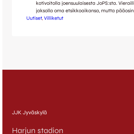
kotivoitolla joensuulaisesta JoPS:sta. Vierailla
jaksolla oma etsikkoaikansa, mutta pääosin o
Uutiset
Kettujen hallintaa – ensimmäinen jakso mel
, 
Villiketut
suvereenisti. Usean loistavan maalipaikan
Eero Tammisen tolppapuskun jälkeen 1-0-ma
lopulta JoPS:n oma pelaaja, kun Topi Järvis
puskettiin puolustuksesta omaan maaliin.…
JJK Jyväskylä
Harjun stadion