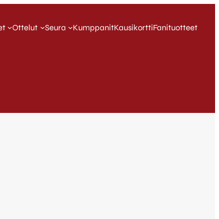
et
Ottelut
Seura
Kumppanit
Kausikortti
Fanituotteet