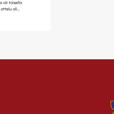
 oli toisella
ttelu oli
koisen
 ja muun muassa
alin teki
en nosto