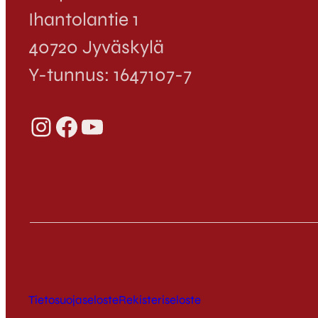
Ihantolantie 1
40720 Jyväskylä
Y-tunnus: 1647107-7
Instagram
Facebook
YouTube
Tietosuojaseloste
Rekisteriseloste