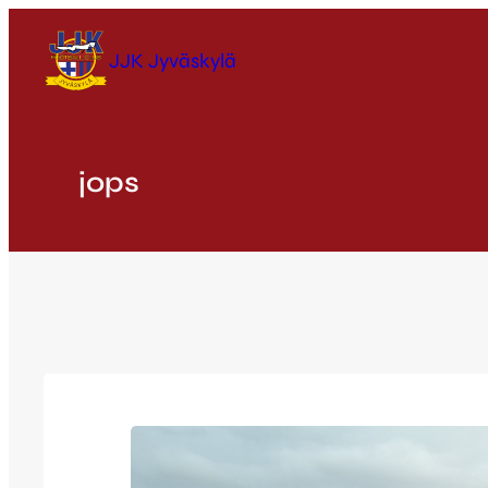
Siirry
sisältöön
JJK Jyväskylä
jops