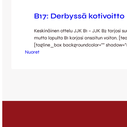
B17: Derbyssä kotivoitto
Keskinäinen ottelu JJK B1 – JJK B2 tarjosi su
mutta lopulta B1 korjasi ansaitun voiton. [te
[tagline_box backgroundcolor=”” shadow=”
Nuoret
shadowopacity=”0.1″ border=”0px” bordercol
highlightposition=”top” link=”” linktarget=”_s
buttoncolor=”” button=”” title=”B17: JJK B1 – 
0)” description=” Maalit: 1-0 05′ Jani Ke
Jesse Kopakkala 3-0 57′ …