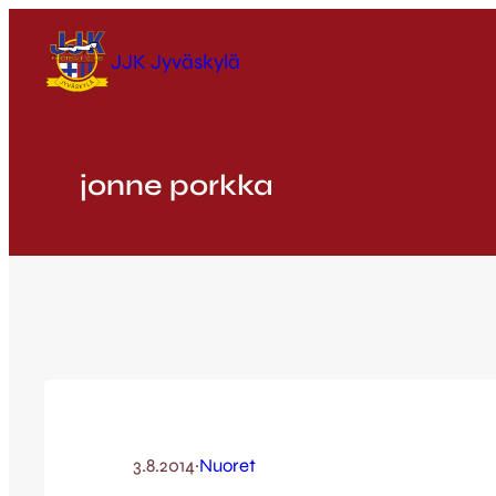
Siirry
sisältöön
JJK Jyväskylä
jonne porkka
3.8.2014
·
Nuoret