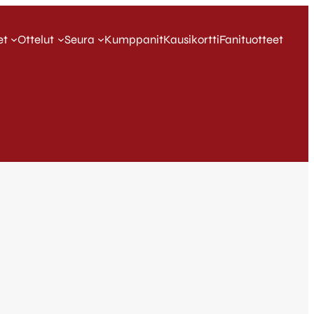
et
Ottelut
Seura
Kumppanit
Kausikortti
Fanituotteet