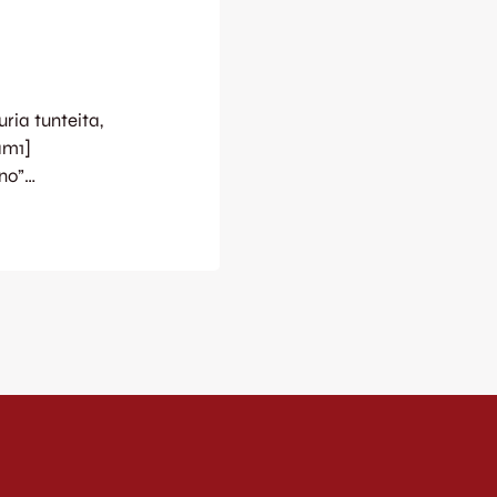
uria tunteita,
am1]
no”
or=””
elf”
JJK B2 4 – 0 (2 –
skinen 2-0 29′