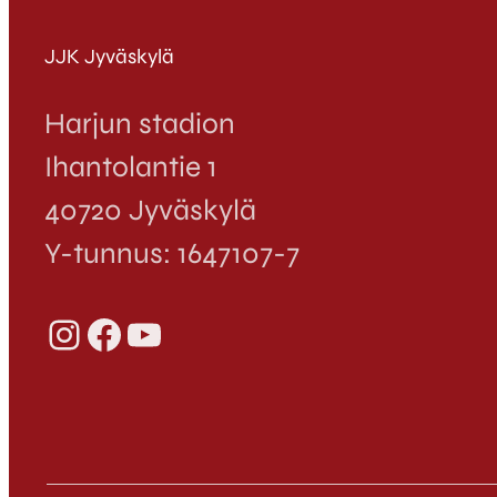
JJK Jyväskylä
Harjun stadion
Ihantolantie 1
40720 Jyväskylä
Y-tunnus: 1647107-7
Instagram
Facebook
YouTube