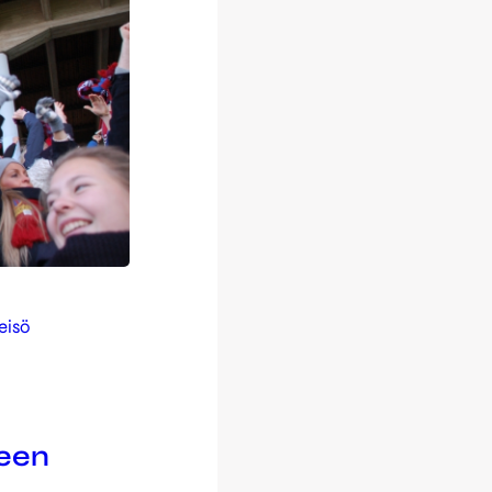
eisö
seen