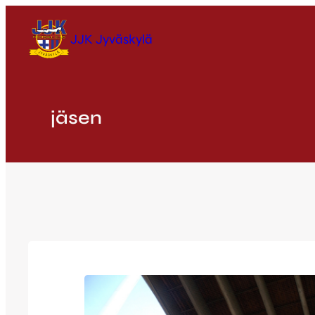
Siirry
sisältöön
JJK Jyväskylä
jäsen