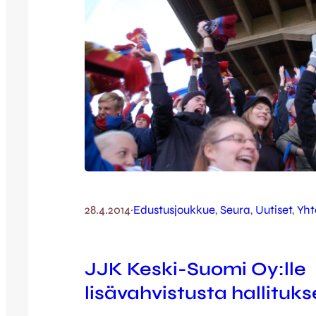
28.4.2014
·
Edustusjoukkue
, 
Seura
, 
Uutiset
, 
Yht
JJK Keski-Suomi Oy:lle
lisävahvistusta hallituk