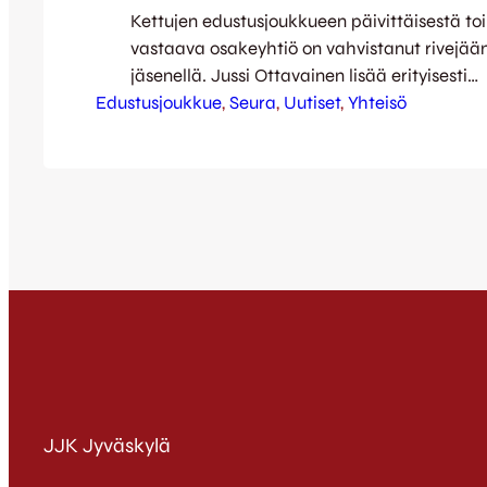
Kettujen edustusjoukkueen päivittäisestä t
vastaava osakeyhtiö on vahvistanut rivejää
jäsenellä. Jussi Ottavainen lisää erityisesti
Edustusjoukkue
kannattajavinkkeliä seuran hallitustyöskent
, 
Seura
, 
Uutiset
, 
Yhteisö
Keski-Suomi Oy:n yhtiökokous on nimittänyt
Ottavaisen hallituksensa jäseneksi. Ottavai
IT-projektiammattilainen ja keskisuomalai
jalkapalloaktiivi, joka tuo oman ammattilli
lisäksi taustatyöskentelyyn mukaan myös v
kannattajanäkökulman. Jussi on Keski-Su
Jalkapalloilun tuki ry:n varapuheenjohtaja 
kannattajaryhmä…
JJK Jyväskylä