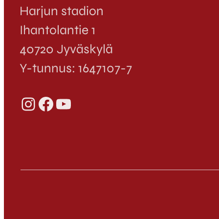
Harjun stadion
Ihantolantie 1
40720 Jyväskylä
Y-tunnus: 1647107-7
Instagram
Facebook
YouTube