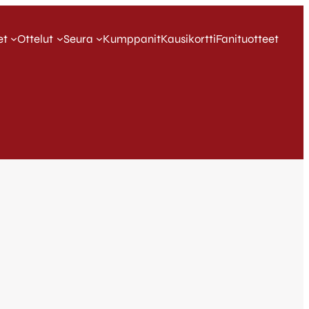
et
Ottelut
Seura
Kumppanit
Kausikortti
Fanituotteet