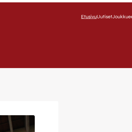
Etusivu
Uutiset
Joukkue