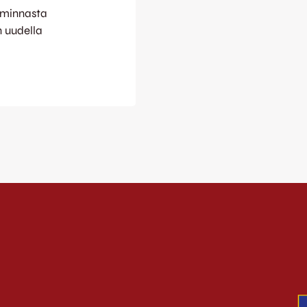
oiminnasta
n uudella
elyssä. JJK
 Jussi
nen on kokenut
nen
sen osaamisensa
ahvan
omen
sekä JJK-