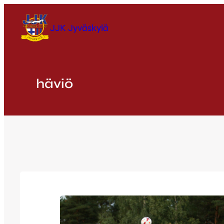
Siirry
sisältöön
JJK Jyväskylä
häviö