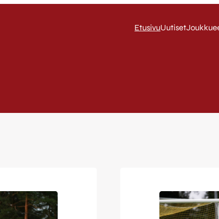
Etusivu
Uutiset
Joukkue