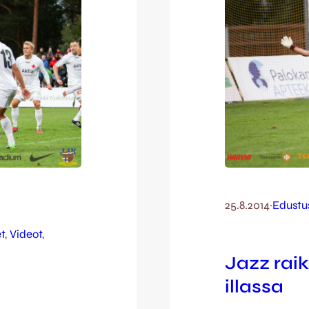
25.8.2014
·
Edustu
t
, 
Videot
, 
Jazz rai
illassa