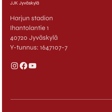
JJK Jyväskylä
Harjun stadion
Ihantolantie 1
40720 Jyväskylä
Y-tunnus: 1647107-7
Instagram
Facebook
YouTube