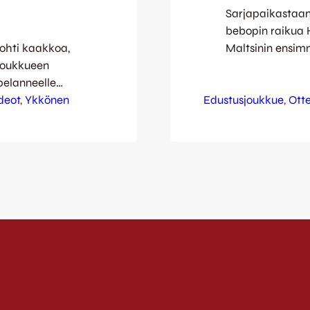
Sarjapaikastaan
bebopin raikua 
ohti kaakkoa,
Maltsinin ensim
sjoukkueen
pisteille, vaan 
pelanneelle
Alekos Alekoun h
 myös kuva- ja
deot
, 
Ykkönen
Edustusjoukkue
päättyi JJK:n yh
, 
Otte
tävät valokuvat:
ottelun hyvin ja 
 valloittava
kotijoukkue pitä
idth=”640″
sen
sa kun