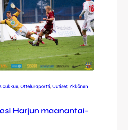
sjoukkue
, 
Otteluraportti
, 
Uutiset
, 
Ykkönen
kasi Harjun maanantai-