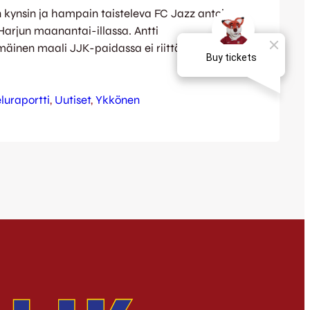
 kynsin ja hampain taisteleva FC Jazz antoi
Harjun maanantai-illassa. Antti
mäinen maali JJK-paidassa ei riittänyt
Jazz vei lopulta täyden potin Satakuntaan
attutempulla lukemin 1-3 (1-1). Samalla
deksän ottelun tappioton putki. JJK aloitti
luraportti
, 
Uutiset
, 
Ykkönen
avausjaksolla vaikuttikin pitkään siltä, että
isi pisteet vaivatta. Kettupaidat saivat…