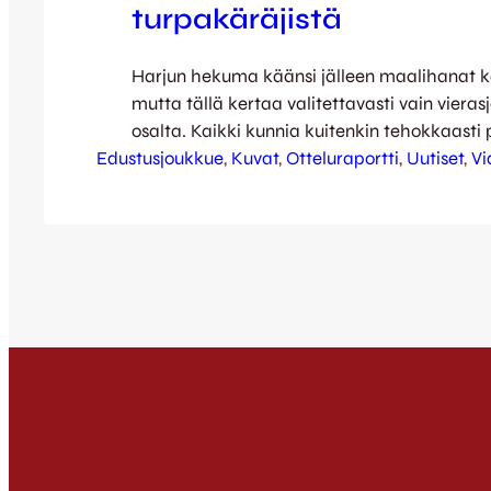
turpakäräjistä
Harjun hekuma käänsi jälleen maalihanat k
mutta tällä kertaa valitettavasti vain viera
osalta. Kaikki kunnia kuitenkin tehokkaasti 
Edustusjoukkue
HIFK:lle, jonka vierasvoittoa voit nyt ihailla
, 
Kuvat
, 
Otteluraportti
, 
Uutiset
, 
Vi
videokoosteen merkeissä. Jussi Reinilän viil
[envira-gallery id=”55372″] Full Focus Median
videokooste: [youtube id=”R3LN_KfGvlM” w
height=”360″] Ketut jatkavat kauden viimei
kolmanneksen pelejä seuraavaksi pohjoises
vierasreissu…