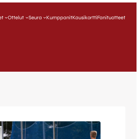
et
Ottelut
Seura
Kumppanit
Kausikortti
Fanituotteet