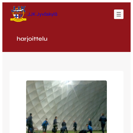
Siirry
sisältöön
JJK Jyväskylä
harjoittelu