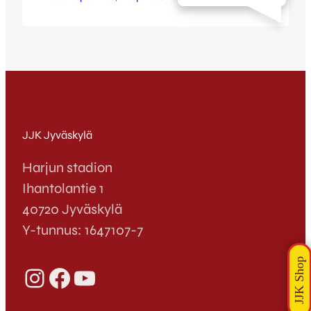
talviseen tapaan tiiviiseen treenirutiiniin.
Marraskuun ajan akkuja lataillut joukkue
on kirmannut takaisin harjoituskentälle
vapautuneena ja silminnähden iloisena. –
Mitä tässä nyt muutaman päivän ajan on
taas poikia nähnyt, niin erittäin hyvä
meininki tuntuu olevan. Hyvin on treenit…
JJK Jyväskylä
Harjun stadion
Ihantolantie 1
40720 Jyväskylä
Y-tunnus: 1647107-7
Instagram
Facebook
YouTube