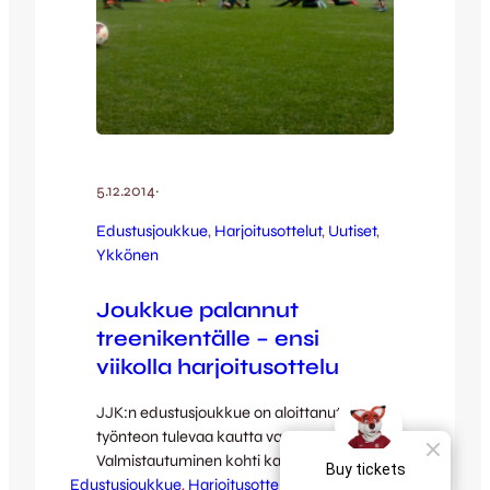
5.12.2014
·
Edustusjoukkue
, 
Harjoitusottelut
, 
Uutiset
, 
Ykkönen
Joukkue palannut
treenikentälle – ensi
viikolla harjoitusottelu
JJK:n edustusjoukkue on aloittanut
työnteon tulevaa kautta varten.
Valmistautuminen kohti kautta 2015 alkoi
Edustusjoukkue
maanantaina testeillä ja tiistaina palattiin
, 
Harjoitusottelut
, 
Uutiset
, 
Ykkönen