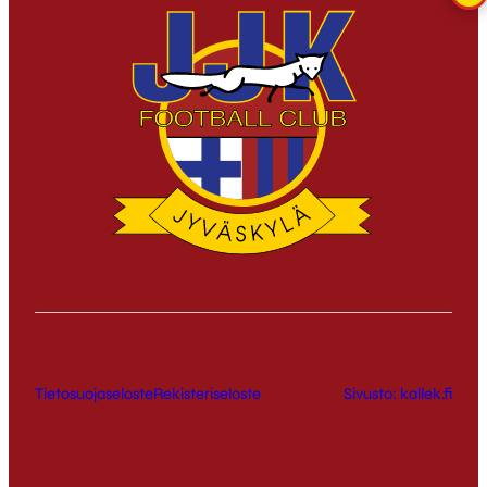
Tietosuojaseloste
Rekisteriseloste
Sivusto: kallek.fi