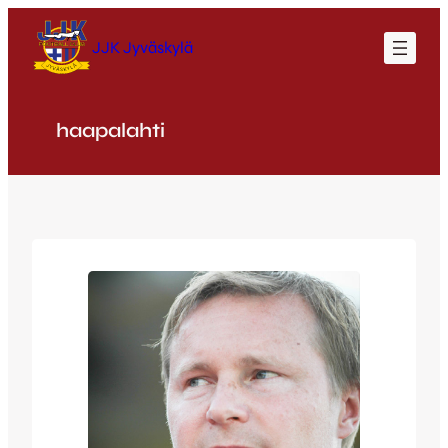
Siirry
sisältöön
JJK Jyväskylä
haapalahti