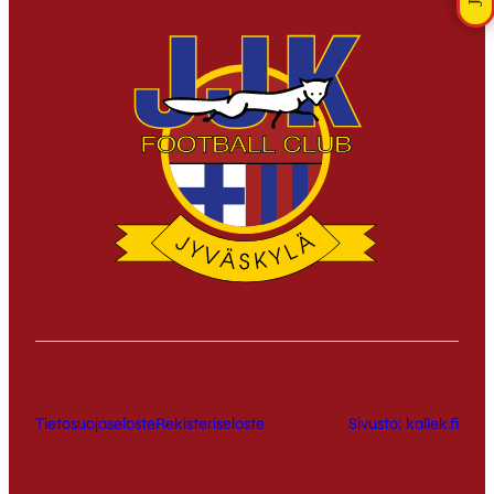
Tietosuojaseloste
Rekisteriseloste
Sivusto: kallek.fi