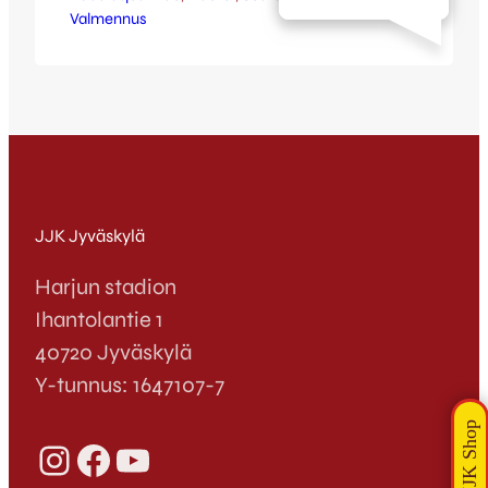
Valmennus
valmentajana tulevan kauden kattavalla
sopimuksella. Lisäksi edustusjoukkueen
taustaryhmässä jatkavat tuttuun tapaan
joukkueenjohtaja Tapani Korhonen, hieroja
Antto Haapalahti sekä lääkäri Oskari
Ervasti. A-nuorten luotsina taas jatkaa
JJK:n kahteen perättäiseen nuorten SM-
mitaliinvalmentanut Jukka Västinen, joka
saa aisaparikseen nyt pelaamisen…
JJK Jyväskylä
Harjun stadion
Ihantolantie 1
40720 Jyväskylä
Y-tunnus: 1647107-7
Instagram
Facebook
YouTube