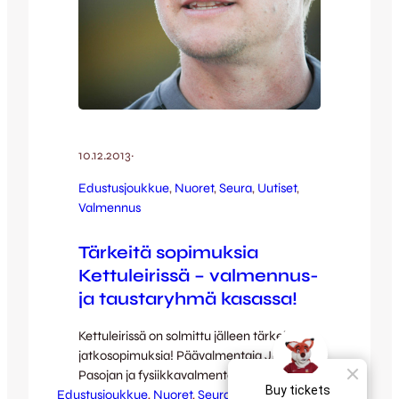
10.12.2013
·
Edustusjoukkue
, 
Nuoret
, 
Seura
, 
Uutiset
, 
Valmennus
Tärkeitä sopimuksia
Kettuleirissä – valmennus-
ja taustaryhmä kasassa!
Kettuleirissä on solmittu jälleen tärkeitä
jatkosopimuksia! Päävalmentaja Juha
Pasojan ja fysiikkavalmentaja Antti Luhdan
Edustusjoukkue
lisäksi Ville Priha jatkaa edustusjoukkueen
, 
Nuoret
, 
Seura
, 
Uutiset
, 