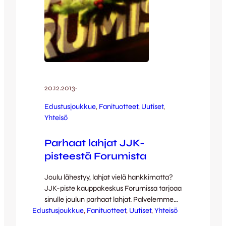
20.12.2013
·
Edustusjoukkue
, 
Fanituotteet
, 
Uutiset
, 
Yhteisö
Parhaat lahjat JJK-
pisteestä Forumista
Joulu lähestyy, lahjat vielä hankkimatta?
JJK-piste kauppakeskus Forumissa tarjoaa
sinulle joulun parhaat lahjat. Palvelemme
Edustusjoukkue
sinua perjantaina 20.12. klo 14-18 ja
, 
Fanituotteet
, 
Uutiset
, 
Yhteisö
lauantaina 21.12. klo 10-15. Eero Markkasen