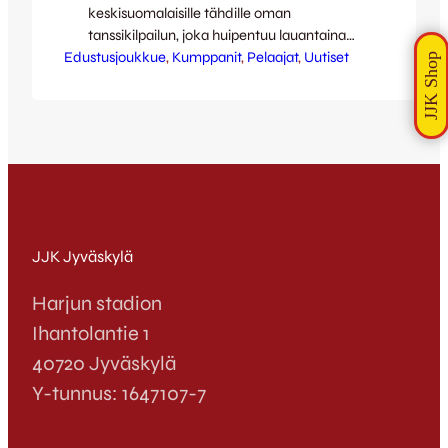
keskisuomalaisille tähdille oman
tanssikilpailun, joka huipentuu lauantaina
Edustusjoukkue
6.4. kello 14 alkaen kauppakeskus
, 
Kumppanit
, 
Pelaajat
, 
Uutiset
Forumissa pidettävään show’hun, jossa
parit tähtioppilaineen esittävät tanssinsa –
kukin yhden vakiotanssin ja yhden
latinalaistanssin. Mukana kisassa on myös
JJK:n oma, rakastettu kärkimies
Babatunde Wusu! Loukkaantumisensa
taakseen jättänyt, aina aurinkoinen Tunde
on tanssikisasta innoissaan ja tanssiaskelia
ollaankin jo nähty…
JJK Jyväskylä
Harjun stadion
Ihantolantie 1
40720 Jyväskylä
Y-tunnus: 1647107-7