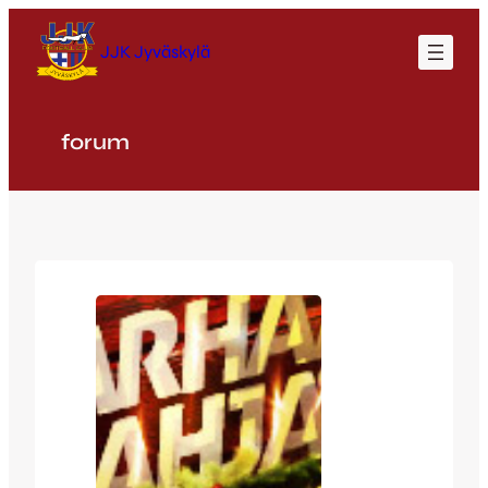
Siirry
sisältöön
JJK Jyväskylä
forum