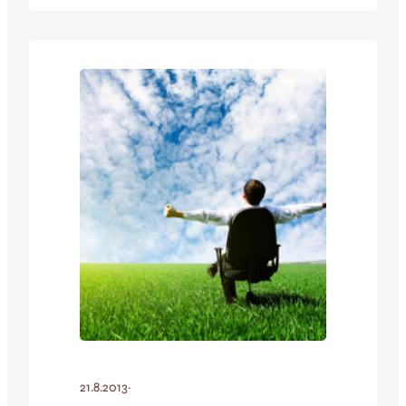
siirron kunniaksi kaikki kauden 2013
fanituotteet vähintään -50% alennuksella
– tervetuloa edullisille jouluostoksille!
21.8.2013
·