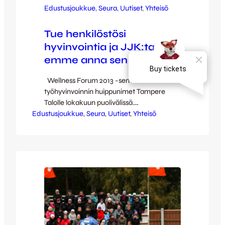
Edustusjoukkue
, 
Seura
, 
Uutiset
, 
Yhteisö
Tue henkilöstösi
hyvinvointia ja JJK:ta –
emme anna sen päättyä!
Wellness Forum 2013 -seminaari kokoaa
työhyvinvoinnin huippunimet Tampere
Talolle lokakuun puolivälissä.
Edustusjoukkue
Tapahtumassa riittää kovan luokan
, 
Seura
, 
Uutiset
, 
Yhteisö
asiantuntijoita Tommy Hellstenistä Patrik
Borgiin ja koko tapahtuman juontaa Heikki
Paasonen. Työhyvinvointiseminaari antaa
yrityksien henkilöstölle ja työhyvinvoinnista
päättäville motivaatiota, työkaluja ja
konkreettisia esimerkkejä, joilla pystytään
edistämään terveyttä, vähentämään
sairauspoissaoloja sekä lisäämään
yrityksen tuottavuutta henkilöstön
hyvinvoinnin kautta. Osallistumalla…