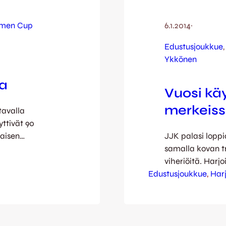
men Cup
6.1.2014
·
Edustusjoukkue
,
Ykkönen
ta
Vuosi käy
merkeis
tavalla
ttivät 90
naisen
JJK palasi loppi
et sinänsä
samalla kovan t
kotijoukkue
viheriöitä. Har
suuksia vaan
Edustusjoukkue
lahjakkaita nuo
, 
Harj
 kahden ja
sekä näytönpaik
n maalin
aikaisemmin pel
harjoitusottelui
harjoitusottelut 