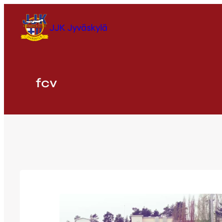
Siirry
sisältöön
JJK Jyväskylä
fcv