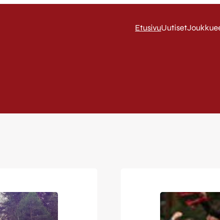
Etusivu
Uutiset
Joukkue