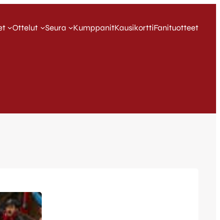
et
Ottelut
Seura
Kumppanit
Kausikortti
Fanituotteet