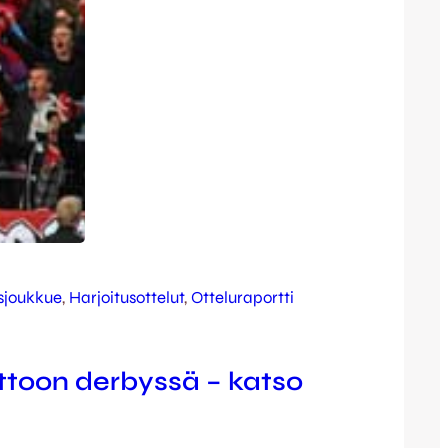
sjoukkue
, 
Harjoitusottelut
, 
Otteluraportti
ittoon derbyssä – katso