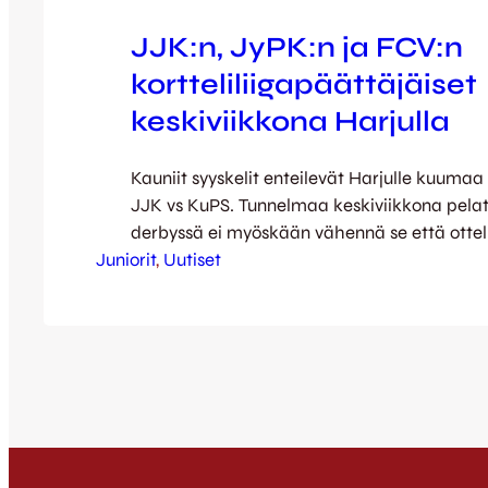
JJK:n, JyPK:n ja FCV:n
kortteliliigapäättäjäiset
keskiviikkona Harjulla
Kauniit syyskelit enteilevät Harjulle kuumaa 
JJK vs KuPS. Tunnelmaa keskiviikkona pela
derbyssä ei myöskään vähennä se että otte
Juniorit
kunniavieraina ovat kaudenpäättäjäisiään j
, 
Uutiset
kortteliliigalaiset niin JJK:sta, JyPK:stä kui
Lähes tuhat toinen toistaan innokkaampaa
jalkapalloilijanalkua kokontuu ensin Jyväskylä
luvassa on näyttävä yhteismarssi tunnelmav
kylpevälle stadionille. Puoliajalla upeisiin suo
kesäkauden venyneet futistähtemme…