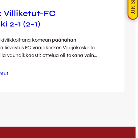
: Villiketut-FC
i 2-1 (2-1)
keskiviikkoiltana komean päänahan
kallisvastus FC Vaajakosken Vaajakoskella.
lla vauhdikkaasti: ottelua oli takana vain
 sekunteja, kun Oskari Peltonen esitteli
inuaan ja vei komeasti Ketut 1-0-johtoon!
ketut
tsin kuluvan kauden kahdeksas. Iloa
 kuitenkaan kestänyt kettuleirissä kauan: jo
utilla kuittasi Kimmo Huisman tilanteen