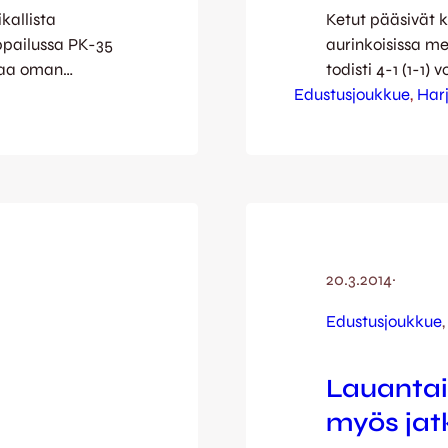
kallista
Ketut pääsivät 
ppailussa PK-35
aurinkoisissa m
elaa oman
todisti 4-1 (1-1)
 kannattaa
Edustusjoukkue
Vaajakoskea vas
, 
Harj
! FC Vaajakoski
vaajakoskelaisp
upaitojen tavoin
pelaajineen pela
stä, kun
selvänumeroiseen
ki-Uusimaa.
Antto Hilska en
Kuhmonen sekä Al
Kettukuvauksen
20.3.2014
·
Edustusjoukkue
,
Lauantain
myös jatk