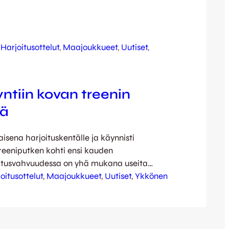
 
Harjoitusottelut
, 
Maajoukkueet
, 
Uutiset
, 
ntiin kovan treenin
sä
aisena harjoituskentälle ja käynnisti
reeniputken kohti ensi kauden
joitusvahvuudessa on yhä mukana useita
rukaisia JJK:n omasta juniorituotannosta
oitusottelut
, 
Maajoukkueet
, 
Uutiset
, 
Ykkönen
kaa hakevia lupauksia jotka ovat
anneet muissa seuroissa. Lisää
ta luvassa Kettupaidat aloittivat
jo joulukuun puolella, kun vierasreissu