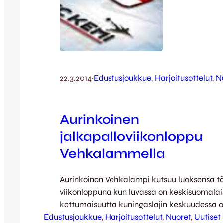
22.3.2014
·
Edustusjoukkue
, 
Harjoitusottelut
, 
N
Aurinkoinen
jalkapalloviikonloppu
Vehkalammella
Aurinkoinen Vehkalampi kutsuu luoksensa t
viikonloppuna kun luvassa on keskisuomalai
kettumaisuutta kuningaslajin keskuudessa o
Edustusjoukkue
tuplateholla. Lauantaina edustuksen harjoit
, 
Harjoitusottelut
, 
Nuoret
, 
Uutiset