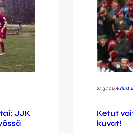
22.3.2014
·
Edustu
tai: JJK
Ketut vo
työssä
kuvat!