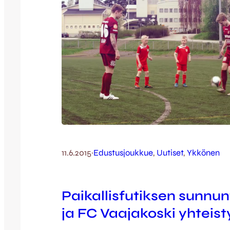
11.6.2015
·
Edustusjoukkue
, 
Uutiset
, 
Ykkönen
Paikallisfutiksen sunnun
ja FC Vaajakoski yhteis