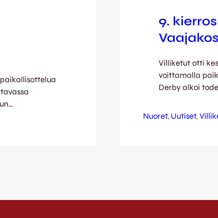
9. kierros
Vaajakosk
Villiketut otti 
voittamalla pai
paikallisottelua
Derby alkoi tode
ttavassa
joitain kymmeniä
lun
huikeaa maaliva
uhlivat
Nuoret
, 
Uutiset
, 
Villi
Maali oli jo Pel
n FCV:stäkin!
johtomaalista ei
neljännellä minu
n torilla, josta
tasoiksi. …
alaistuksessa
rituksiin läpi