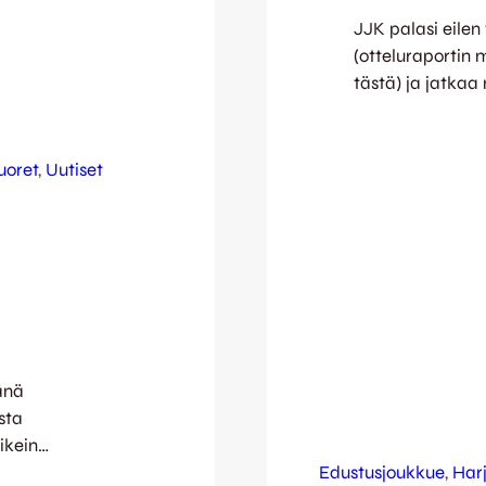
JJK palasi eilen
(otteluraportin m
tästä) ja jatkaa
kierrokselle Jä
juuri saaneet s
seuraavalle hek
uoret
, 
Uutiset
Järvenpään Koivu
18:00. Vehkalla 
puksuttaessa JJK
änä
sta
ikein
usottelu JJK:n
Edustusjoukkue
, 
Harj