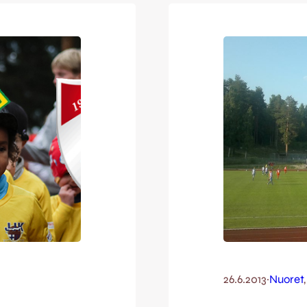
Tampereelle tuot
Joulun aikana v
26.6.2013
·
Nuoret
,