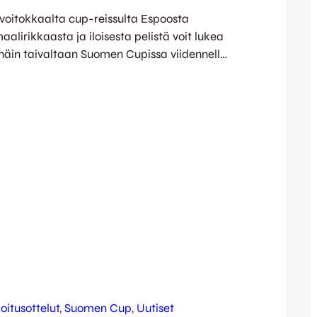
 voitokkaalta cup-reissulta Espoosta
aalirikkaasta ja iloisesta pelistä voit lukea
 näin taivaltaan Suomen Cupissa viidennelle
rvenpään Palloseuraa vastaan. Seurat ovat
ovittua otteluajankohdan cup-kiiman
umalle: kiihkeä cup-kamppailu pelataan
saaren tekonurmella tiistaina 1.4. klo
sittenkin peli lauantaina Cup-junan
:lla on ilouutisia kerrottavana myös…
oitusottelut
, 
Suomen Cup
, 
Uutiset