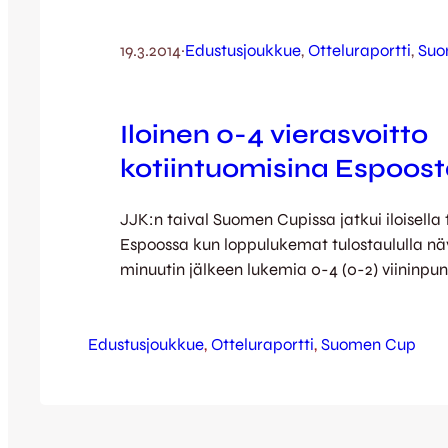
19.3.2014
·
Edustusjoukkue
, 
Otteluraportti
, 
Suo
Iloinen 0-4 vierasvoitto
kotiintuomisina Espoos
JJK:n taival Suomen Cupissa jatkui iloisella 
Espoossa kun loppulukemat tulostaululla näy
minuutin jälkeen lukemia 0-4 (0-2) viininpu
vierasjoukkueen hyväksi. Ketut eivät jättäne
pirteästi pelanneelle ja kovaa prässännelle 
Edustusjoukkue
Etelä-Espoon Pallolle paljoakaan mahdolli
, 
Otteluraportti
, 
Suomen Cup
veivät loistavan peli-ilon sekä Tommi Karin
Robert Taylorin sekä Aleksis Lehtosen yhde
siivittämänä jatkopaikan Jyväskylään. Jos…