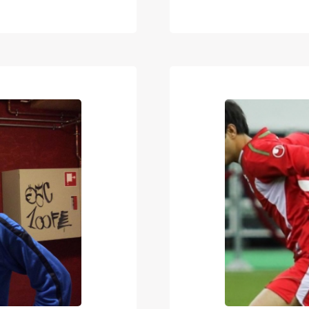
a näytti jo
 Kettujen
päin. Futisfanien
ritienpätkän
vähintään yhtä