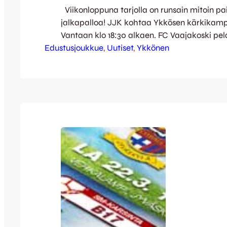
Viikonloppuna tarjolla on runsain mitoin pai
jalkapalloa! JJK kohtaa Ykkösen kärkikam
Vantaan klo 18:30 alkaen. FC Vaajakoski p
Edustusjoukkue
Kakkosen ottelunsa aiemmin iltapäivällä –
, 
Uutiset
, 
Ykkönen
ehdottomasti käydä katsomassa molemmat
aloittaa omansa Vaajakoskella 16:00 ja Kett
myös vaajakoskelaiset saavat vieraita etelä
Vaajakosken keskuskentälle saapuu PK Kes
Hyödynnä kausikortti- ja pääsylippuedut!…