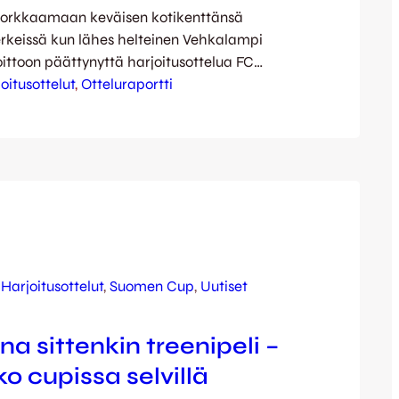
korkkaamaan keväisen kotikenttänsä
erkeissä kun lähes helteinen Vehkalampi
 voittoon päättynyttä harjoitusottelua FC
taan. Taidokas ja terhakas
oitusottelut
, 
Otteluraportti
oppoo lukuisine kettutaustaisine
si hyvän ottelun, mutta lopulta JJK marssi
 voittoon. Kettujen maaleista vastasivat
simmäisellä ja Jasin Abahassine, Janne
eksis Lehtonen toisella puoliajalla.
 grand old…
 
Harjoitusottelut
, 
Suomen Cup
, 
Uutiset
a sittenkin treenipeli –
o cupissa selvillä