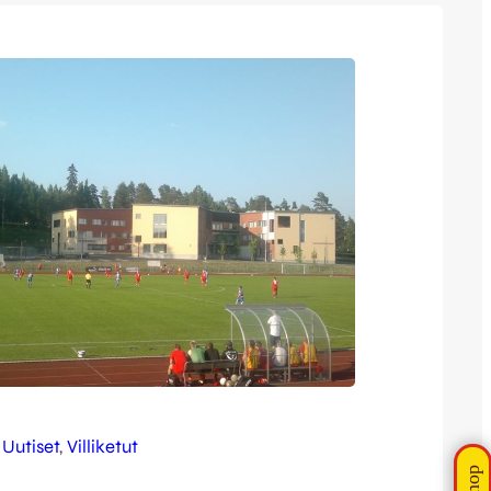
ti tasapelin kotijoukkue Ilvestä vastaan.
armistui myös liuta täydennyksiä…
 
Uutiset
, 
Villiketut