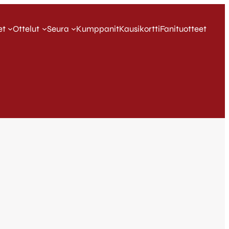
et
Ottelut
Seura
Kumppanit
Kausikortti
Fanituotteet