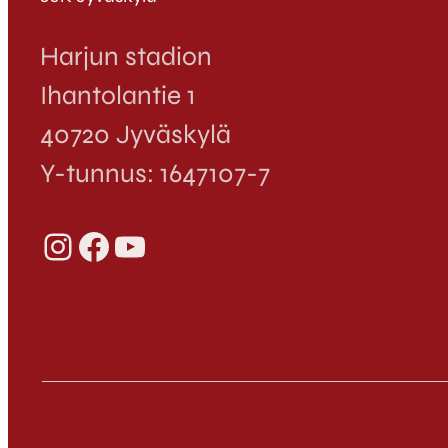
Harjun stadion
Ihantolantie 1
40720 Jyväskylä
Y-tunnus: 1647107-7
Instagram
Facebook
YouTube