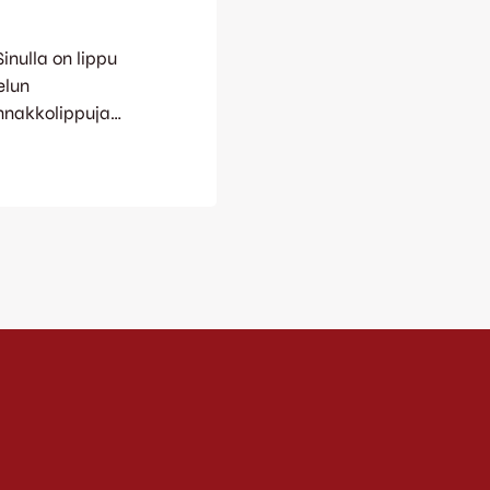
inulla on lippu
elun
ennakkolippuja
: edullisia
Koivumäki
 sijaitsee aivan
Ennakkoliput
me aina ottelun
en kello 18:30…