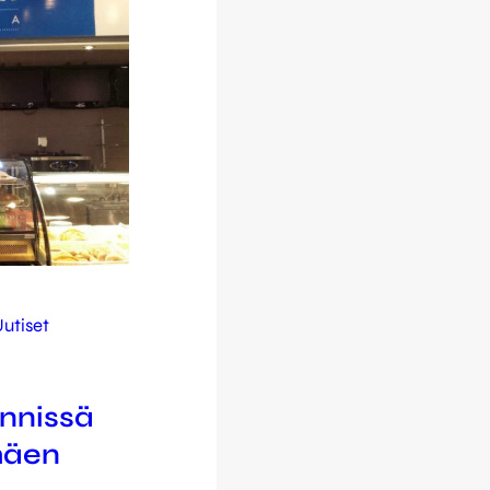
utiset
nnissä
mäen