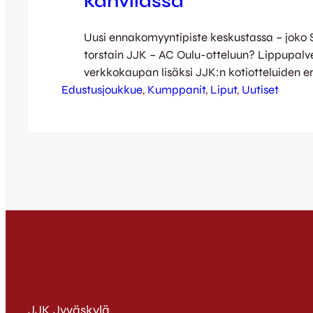
kahvilassa
Uusi ennakomyyntipiste keskustassa – joko S
torstain JJK – AC Oulu-otteluun? Lippupalv
verkkokaupan lisäksi JJK:n kotiotteluiden 
Edustusjoukkue
on saatavilla myös keskustaan jalkautumalla
, 
Kumppanit
, 
Liput
, 
Uutiset
lippuja aurinkokatsomoon myy Torikahvila 
omassa uudessa kahvilapisteessään. Kahvila
Kompassin lähettyvillä, Tawastinkulmassa. 
ovat myynnissä ennen jokaista kotiotteluam
alkuun asti – tässä tapauksessa siis huomise
JJK Jyväskylä