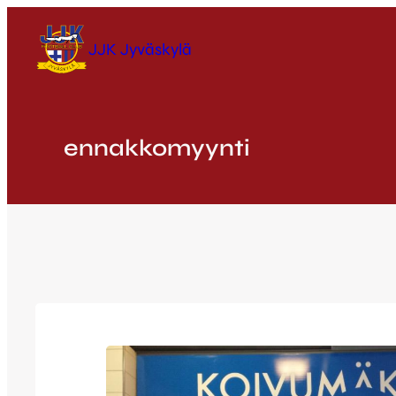
Siirry
sisältöön
JJK Jyväskylä
ennakkomyynti