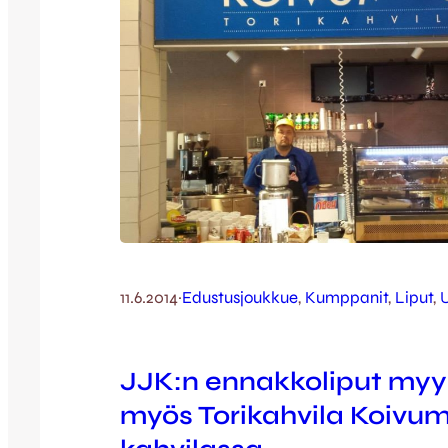
11.6.2014
·
Edustusjoukkue
, 
Kumppanit
, 
Liput
, 
U
JJK:n ennakkoliput myy
myös Torikahvila Koivu