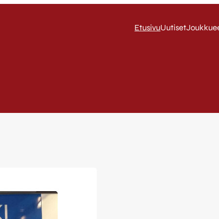
Etusivu
Uutiset
Joukkue