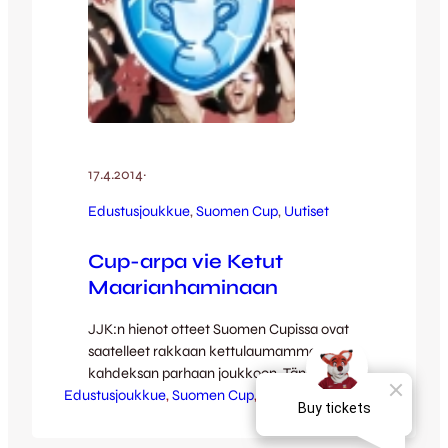
17.4.2014
·
Edustusjoukkue
, 
Suomen Cup
, 
Uutiset
Cup-arpa vie Ketut
Maarianhaminaan
JJK:n hienot otteet Suomen Cupissa ovat
saatelleet rakkaan kettulaumamme jo
kahdeksan parhaan joukkoon. Tänään
Edustusjoukkue
kiirastorstaina tehty arvonta saattelee
, 
Suomen Cup
, 
Uutiset
JJK:n kohti Ahvenanmaata. Arpaonni ei
tällä kertaa suonut JJK:lle kotiottelua,