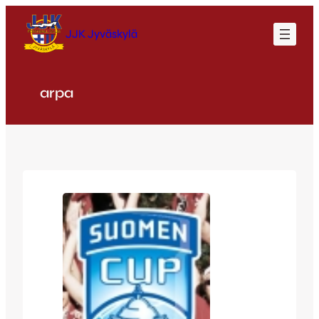
Siirry
sisältöön
JJK Jyväskylä
arpa