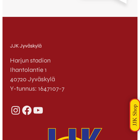
joten luvassa on pitkähkö vierasreissu kohti
Maarianhaminaa. Kotijoukkue,
Veikkausliigassa pelaava IFK Mariehamn
klaarasi oman tiensä puolivälieriin
voittamalla keskiviikkona pelatussa
ottelussa FC Hämeenlinnan lukemin 2-4.
Puolivälierien yhteinen pelipäivä…
JJK Jyväskylä
Harjun stadion
Ihantolantie 1
40720 Jyväskylä
Y-tunnus: 1647107-7
Instagram
Facebook
YouTube