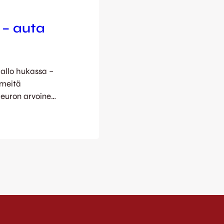
 – auta
pallo hukassa –
 meitä
0 euron arvoinen
n Superpisteelle
klo 14-17 tai
 kadonneiden
uremmaksi) …