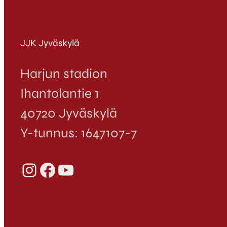
JJK Jyväskylä
Harjun stadion
Ihantolantie 1
40720 Jyväskylä
Y-tunnus: 1647107-7
Instagram
Facebook
YouTube