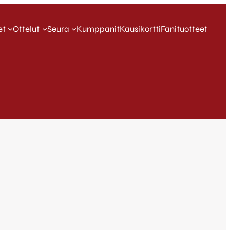
et
Ottelut
Seura
Kumppanit
Kausikortti
Fanituotteet