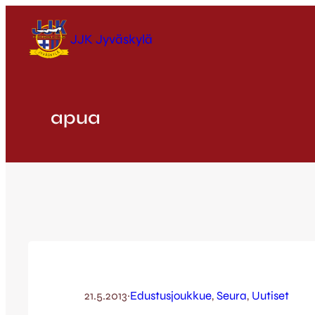
Siirry
sisältöön
JJK Jyväskylä
apua
21.5.2013
·
Edustusjoukkue
, 
Seura
, 
Uutiset