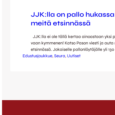
JJK:lla on pallo hukassa
meitä etsinnässä
JJK:lla ei ole tällä kertaa ainoastaan yksi 
vaan kymmenen! Katso Pason viesti ja auta
etsinnässä. Jokaiselle pallonlöytäjälle yli 13
Edustusjoukkue
palkintopaketti! Pallot tulee palauttaa JJK:
, 
Seura
, 
Uutiset
Jyväskylän Kävelykadulla keskiviikkona 22.5. 
torstaina 23.5. klo 14-16.
{youtube}V7NTVnD_oLo{/youtube} Vihjeet
pallojen sijanneista: (voit klikata kuvia su