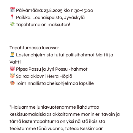
Päivämäärä: 23.8.2025 klo 11:30-15:00
Paikka: Lounaispuisto, Jyväskylä
Tapahtuma on maksuton!
Tapahtumassa luvassa:
Lastenohjelmista tutut poliisihahmot Maltti ja
Valtti
Pipsa Possu ja Jyri Possu -hahmot
Sairaalaklovni Herra Höplä
Toiminnallista oheisohjelmaa lapsille
”Haluamme juhlavuotenamme ilahduttaa
keskisuomalaisia asiakkaitamme monin eri tavoin ja
tämä lastentapahtuma on yksi näistä iloisista
teoistamme tänä vuonna, toteaa Keskimaan