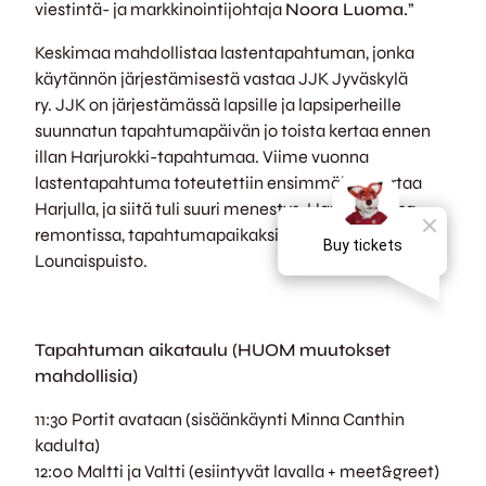
viestintä- ja markkinointijohtaja
Noora Luoma.
”
Keskimaa mahdollistaa lastentapahtuman, jonka
käytännön järjestämisestä vastaa JJK Jyväskylä
ry. JJK on järjestämässä lapsille ja lapsiperheille
suunnatun tapahtumapäivän jo toista kertaa ennen
illan Harjurokki-tapahtumaa. Viime vuonna
lastentapahtuma toteutettiin ensimmäistä kertaa
Harjulla, ja siitä tuli suuri menestys. Harjun ollessa
remontissa, tapahtumapaikaksi on valittu
Lounaispuisto.
Tapahtuman aikataulu (HUOM muutokset
mahdollisia)
11:30 Portit avataan (sisäänkäynti Minna Canthin
kadulta)
12:00 Maltti ja Valtti (esiintyvät lavalla + meet&greet)