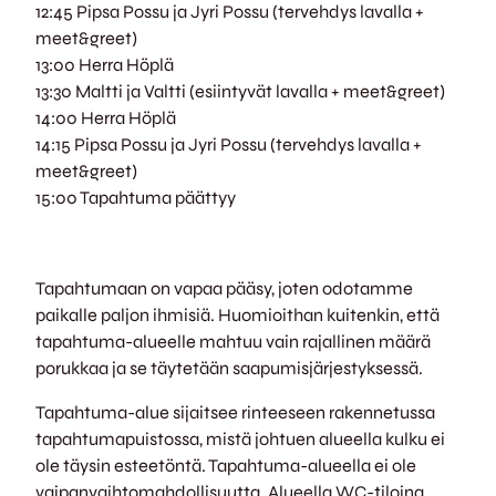
12:45 Pipsa Possu ja Jyri Possu (tervehdys lavalla +
meet&greet)
13:00 Herra Höplä
13:30 Maltti ja Valtti (esiintyvät lavalla + meet&greet)
14:00 Herra Höplä
14:15 Pipsa Possu ja Jyri Possu (tervehdys lavalla +
meet&greet)
15:00 Tapahtuma päättyy
Tapahtumaan on vapaa pääsy, joten odotamme
paikalle paljon ihmisiä. Huomioithan kuitenkin, että
tapahtuma-alueelle mahtuu vain rajallinen määrä
porukkaa ja se täytetään saapumisjärjestyksessä.
Tapahtuma-alue sijaitsee rinteeseen rakennetussa
tapahtumapuistossa, mistä johtuen alueella kulku ei
ole täysin esteetöntä. Tapahtuma-alueella ei ole
vaipanvaihtomahdollisuutta. Alueella WC-tiloina