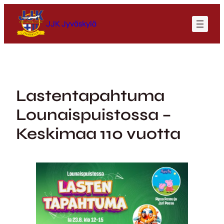
Siirry
sisältöön
JJK Jyväskylä
Lastentapahtuma
Lounaispuistossa –
Keskimaa 110 vuotta