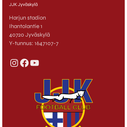
JJK Jyväskylä
Harjun stadion
Ihantolantie 1
40720 Jyväskylä
Y-tunnus: 1647107-7
Instagram
Facebook
YouTube