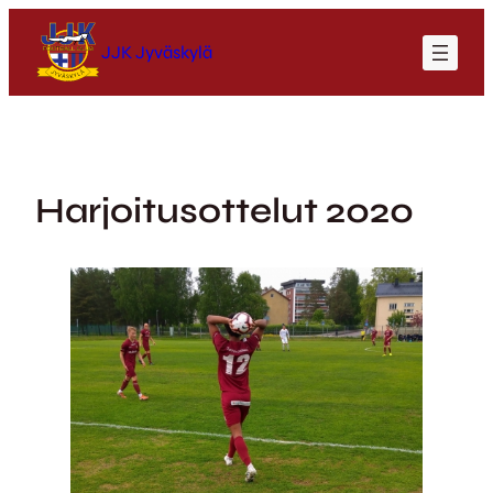
Siirry
sisältöön
JJK Jyväskylä
Harjoitusottelut 2020