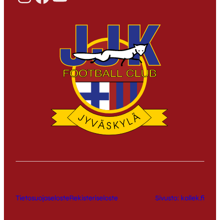
Tietosuojaseloste
Rekisteriseloste
Sivusto: kallek.fi