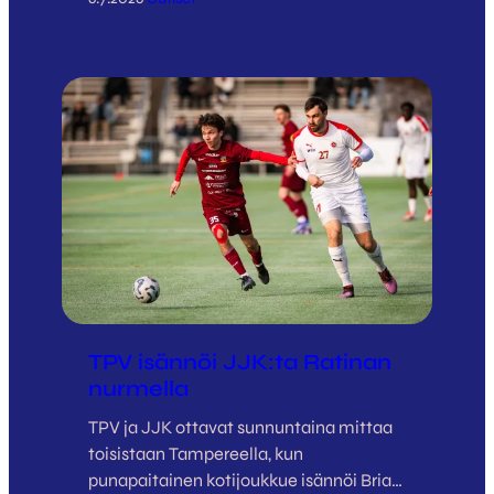
vastus JJK:lle, mutta tällä kertaa
kettulauma ei onnistunut kääntämään
peliä, kuten viimeksi Viitaniemessä
joukkueiden kohdatessa. Pelien alut
ovat olleet tällä kaudella JJK:lle
kimurantteja ja myös nyt vastustaja
pääsi siirtymään ensimmäisenä johtoon.
Alkuun peli…
TPV isännöi JJK:ta Ratinan
nurmella
TPV ja JJK ottavat sunnuntaina mittaa
toisistaan Tampereella, kun
punapaitainen kotijoukkue isännöi Brian