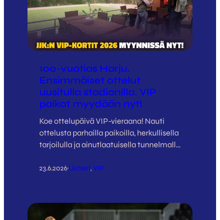
100-vuotias Harju.
Ensimmäiset ottelut
uusitulla stadionilla. VIP
paikat myydään nyt!
Koe ottelupäivä VIP-vieraana! Nauti
ottelusta parhailla paikoilla, herkullisella
tarjoilulla ja ainutlaatuisella tunnelmalla
Harjun uusissa VIP-tiloissa.
23.6.2026
Uutiset
, 
VIP
Kultakettu VIP – 99 €
Hopeakettu
·
VIP – 49 € (LOPPUUNMYYTY 11.8.
PELISSÄ) Myynti ja lisätiedot:Janne
Mäkelä0500 185 014janne.makela@jjk.fi