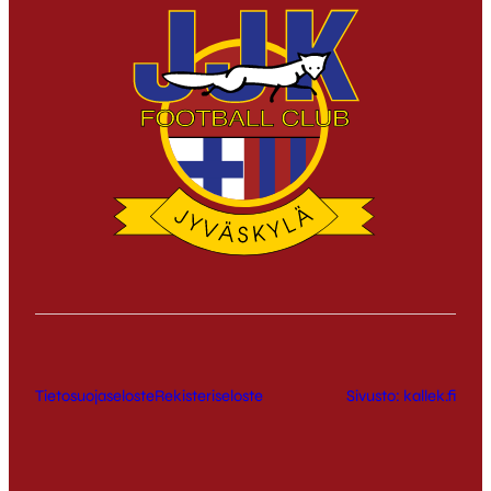
Tietosuojaseloste
Rekisteriseloste
Sivusto: kallek.fi