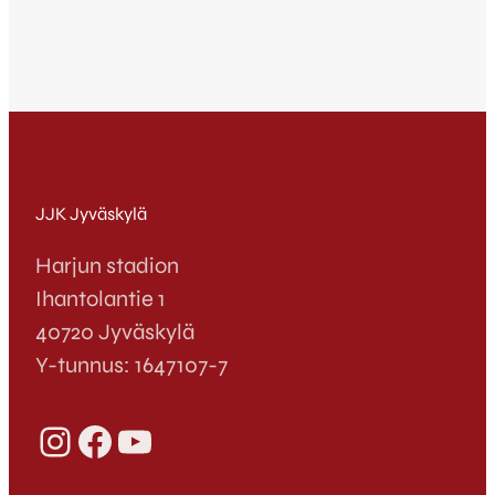
JJK Jyväskylä
Harjun stadion
Ihantolantie 1
40720 Jyväskylä
Y-tunnus: 1647107-7
Instagram
Facebook
YouTube