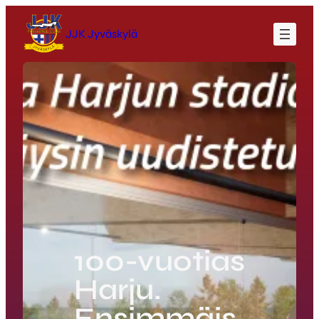
Siirry
sisältöön
JJK Jyväskylä
100-vuotias
Harju.
Ensimmäis