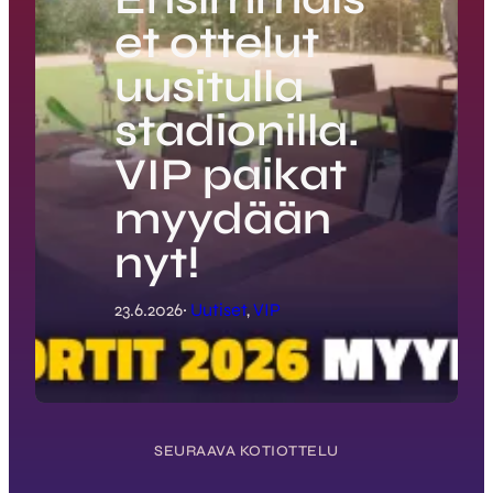
et ottelut
uusitulla
stadionilla.
VIP paikat
myydään
nyt!
23.6.2026
·
Uutiset
, 
VIP
SEURAAVA KOTIOTTELU