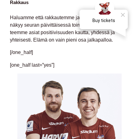
Rakkaus
Haluamme että rakkautemme jalkapalloon ja JJK:hon
näkyy seuran päivittäisessä toiminnassa. Näemme ja
teemme asiat positiivisuuden kautta, yhdessä ja
yhteisesti. Elämä on vain pieni osa jalkapalloa.
[/one_half]
[one_half last=”yes”]