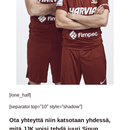
[/one_half]
[separator top=”10″ style=”shadow”]
Ota yhteyttä niin katsotaan yhdessä,
mitä JJK voisi tehdä juuri Sinun