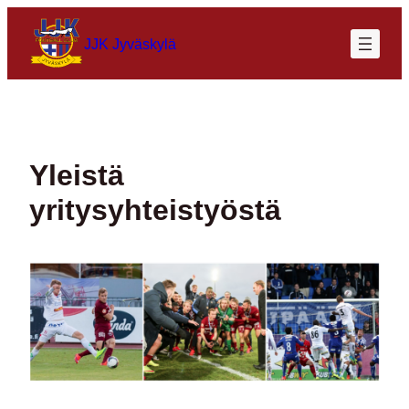
Siirry
sisältöön
JJK Jyväskylä
Yleistä
yritysyhteistyöstä