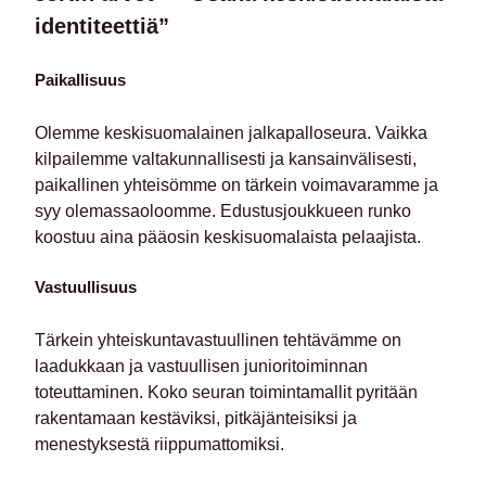
identiteettiä”
Paikallisuus
Olemme keskisuomalainen jalkapalloseura. Vaikka
kilpailemme valtakunnallisesti ja kansainvälisesti,
paikallinen yhteisömme on tärkein voimavaramme ja
syy olemassaoloomme. Edustusjoukkueen runko
koostuu aina pääosin keskisuomalaista pelaajista.
Vastuullisuus
Tärkein yhteiskuntavastuullinen tehtävämme on
laadukkaan ja vastuullisen junioritoiminnan
toteuttaminen. Koko seuran toimintamallit pyritään
rakentamaan kestäviksi, pitkäjänteisiksi ja
menestyksestä riippumattomiksi.