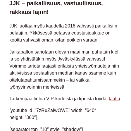
JJK – paikallisuus, vastuullisuus,
rakkaus lajiin!
JJK luottaa myös kaudella 2018 vahvasti paikallisiin
pelaajiin. Ykkösessä pelaava edustusjoukkue on
koottu vahvasti oman kylän poikien varaan.
Jalkapallon sanotaan olevan maailman puhutuin kieli
ja se yhdistääkin myös Jyväskylässä vahvasti!
Voimme tarjota laajasti erilaisia yhteistyömuotoja niin
aktiivisissa sosiaalisen median kanavissamme kuin
ottelutapahtumissammekin – tai vaikka
työhyvinvoinnin merkeissä.
Tarkempaa tietoa VIP-korteista ja lipuista löydät
täältä
.
[youtube id=”7zRuZaIwOWE” width=”640″
height=”360″]
[separator top=”10″ style=”shadow”]