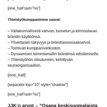
[one_half last=”no”]
Yhteistyökumppanimme saavat:
– Valtakunnallisesti vahvan, tunnetun ja kiinnostavan
brändin käyttöönsä.
– Ylivertaiset näkyvyys ja brändiassosiaatioarvot.
– Toimivan kumppaniverkoston.
– Dynaamisen toimintamallin brändinsä edistämiselle.
– Yhteistyöhön sitoutuneen, kehittyvän
seuraorganisaation.
[/one_half]
[separator top=”10″ style=”shadow”]
[one_half last=”no”]
JJK:n arvot – ”Osana keskisuomalaista