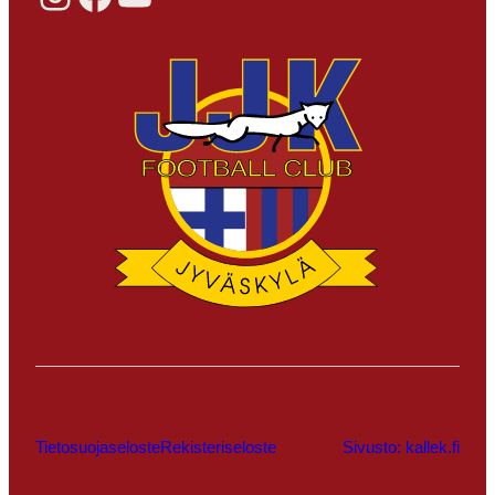
Tietosuojaseloste
Rekisteriseloste
Sivusto: kallek.fi