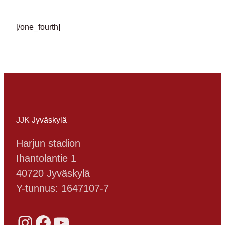
[/one_fourth]
JJK Jyväskylä
Harjun stadion
Ihantolantie 1
40720 Jyväskylä
Y-tunnus: 1647107-7
Instagram
Facebook
YouTube