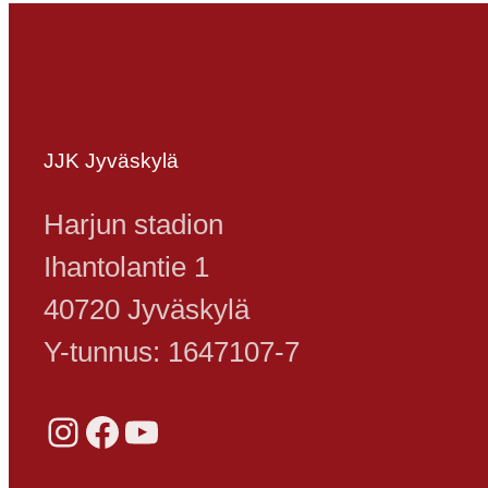
JJK Jyväskylä
Harjun stadion
Ihantolantie 1
40720 Jyväskylä
Y-tunnus: 1647107-7
Instagram
Facebook
YouTube