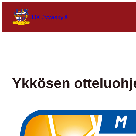
Siirry
sisältöön
JJK Jyväskylä
Ykkösen otteluohj