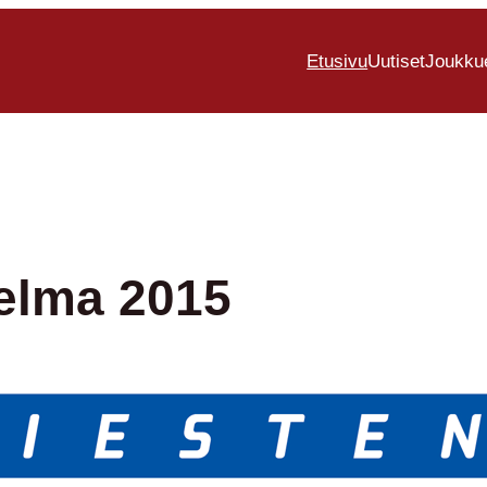
Etusivu
Uutiset
Joukku
elma 2015