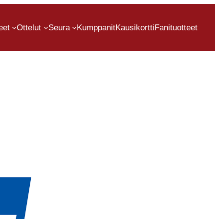
eet
Ottelut
Seura
Kumppanit
Kausikortti
Fanituotteet