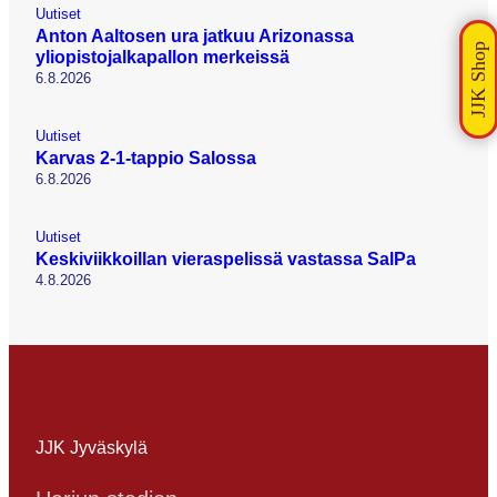
Uutiset
Anton Aaltosen ura jatkuu Arizonassa
yliopistojalkapallon merkeissä
6.8.2026
Uutiset
Karvas 2-1-tappio Salossa
6.8.2026
Uutiset
Keskiviikkoillan vieraspelissä vastassa SalPa
4.8.2026
JJK Jyväskylä