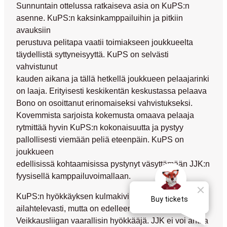
Sunnuntain ottelussa ratkaiseva asia on KuPS:n
asenne. KuPS:n kaksinkamppailuihin ja pitkiin
avauksiin
perustuva pelitapa vaatii toimiakseen joukkueelta
täydellistä syttyneisyyttä. KuPS on selvästi
vahvistunut
kauden aikana ja tällä hetkellä joukkueen pelaajarinki
on laaja. Erityisesti keskikentän keskustassa pelaava
Bono
on osoittanut erinomaiseksi vahvistukseksi.
Kovemmista sarjoista kokemusta omaava pelaaja
rytmittää hyvin KuPS:n kokonaisuutta ja pystyy
pallollisesti viemään peliä eteenpäin. KuPS on
joukkueen
edellisissä kohtaamisissa pystynyt väsyttämään JJK:n
fyysisellä kamppailuvoimallaan.
KuPS:n hyökkäyksen kulmakivi
Dickson
on pelannut
ailahtelevasti, mutta on edelleen terävimmillään
Veikkausliigan vaarallisin hyökkääjä. JJK ei voi antaa