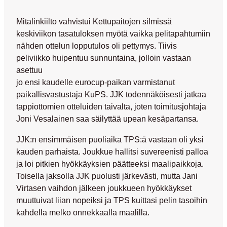
Mitalinkiilto vahvistui Kettupaitojen silmissä
keskiviikon tasatuloksen myötä vaikka pelitapahtumiin
nähden ottelun lopputulos oli pettymys. Tiivis
peliviikko huipentuu sunnuntaina, jolloin vastaan
asettuu
jo ensi kaudelle eurocup-paikan varmistanut
paikallisvastustaja KuPS. JJK todennäköisesti jatkaa
tappiottomien otteluiden taivalta, joten toimitusjohtaja
Joni Vesalainen
saa säilyttää upean kesäpartansa.
JJK:n ensimmäisen puoliaika TPS:ä vastaan oli yksi
kauden parhaista. Joukkue hallitsi suvereenisti palloa
ja loi pitkien hyökkäyksien päätteeksi maalipaikkoja.
Toisella jaksolla JJK puolusti järkevästi, mutta
Jani
Virtasen
vaihdon jälkeen joukkueen hyökkäykset
muuttuivat liian nopeiksi ja TPS kuittasi pelin tasoihin
kahdella melko onnekkaalla maalilla.