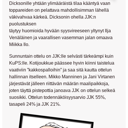
Dicksonille yhtään ylimääräistä tilaa kääntyä vaan
toppareiden on pelattava mahdollisimman lähellä
väkivahvaa kärkeä. Dicksonin ohella JJK:n
puolustuksen
täytyy huomioida hyvään syysvireeseen yltynyt
Ilja
Venäläinen
ja vaarallisen vasemman jalan omaava
Miikka Ilo
.
Sunnuntain ottelu on JJK:lle selvästi tärkeämpi kuin
KuPS:lle. Kotijoukkue päässee hyvin kiinni taistelua
vaativiin ”kakkospalloihin” ja saa sitä kautta ottelun
hallinnan itselleen.
Mikko Manninen
ja Jani Virtanen
järjestävät jälleen riittävän määrän maalipaikkoja,
joten täyttä pistepottia janoava JJK on ottelun selkeä
suosikki. Ottelun todennäköisyysarvio JJK 55%,
tasapeli 24% ja JJK 21%.