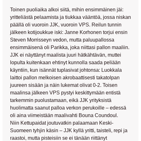
Toinen puoliaika alkoi siitä, mihin ensimmäinen jäi:
yritteliästä pelaamista ja tiukkaa vääntöä, jossa niskan
päällä oli vuoroin JJK, vuoroin VPS. Reilun tunnin
jälkeen kotijoukkue iski:
Janne Korhonen
torjui ensin
Steven Morrisseyn
vedon, mutta paluupallossa
ensimmäisenä oli Parikka, joka niittasi pallon maaliin.
JJK ei näyttänyt maalista juuri hätkähtävän, muttei
lopulta kuitenkaan ehtinyt kunnolla saada peliään
käyntiin, kun isännät tuplasivat johtonsa: Luokkala
laittoi pallon melkoisen akrobaattisesti takatolpan
juureen sisään ja näin lukemat olivat 0-2. Toisen
maalinsa jälkeen VPS pystyi keskittymään entistä
tarkemmin puolustamaan, eikä JJK yrityksistä
huolimatta saanut palloa verkon perukoille – edessä
oli aina viimeistään maalivahti
Bouna Coundoul.
Niin
Kettupaidat joutuvatkin palaamaan Keski-
Suomeen tyhjin käsin – JJK kyllä yritti, taisteli, repi ja
raastoi, mutta pisteisiin se ei tänään riittänyt