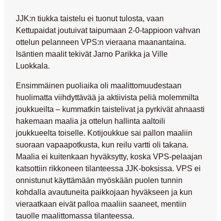
JJK:n tiukka taistelu ei tuonut tulosta, vaan
Kettupaidat joutuivat taipumaan 2-0-tappioon vahvan
ottelun pelanneen VPS:n vieraana maanantaina.
Isäntien maalit tekivät
Jarno Parikka
ja
Ville
Luokkala
.
Ensimmäinen puoliaika oli maalittomuudestaan
huolimatta viihdyttävää ja aktiivista peliä molemmilta
joukkueilta – kummatkin taistelivat ja pyrkivät ahnaasti
hakemaan maalia ja ottelun hallinta aaltoili
joukkueelta toiselle. Kotijoukkue sai pallon maaliin
suoraan vapaapotkusta, kun reilu vartti oli takana.
Maalia ei kuitenkaan hyväksytty, koska VPS-pelaajan
katsottiin rikkoneen tilanteessa JJK-boksissa. VPS ei
onnistunut käyttämään myöskään puolen tunnin
kohdalla avautuneita paikkojaan hyväkseen ja kun
vieraatkaan eivät palloa maaliin saaneet, mentiin
tauolle maalittomassa tilanteessa.