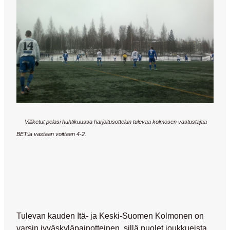
Villiketut pelasi huhtikuussa harjoitusottelun tulevaa kolmosen vastustajaa
BET:ia vastaan voittaen 4-2.
Tulevan kauden Itä- ja Keski-Suomen Kolmonen on
varsin jyväskyläpainotteinen, sillä puolet joukkueista