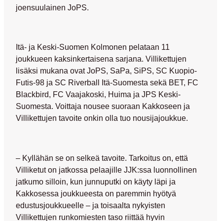
joensuulainen JoPS.
Itä- ja Keski-Suomen Kolmonen pelataan 11
joukkueen kaksinkertaisena sarjana. Villikettujen
lisäksi mukana ovat JoPS, SaPa, SiPS, SC Kuopio-
Futis-98 ja SC Riverball Itä-Suomesta sekä BET, FC
Blackbird, FC Vaajakoski, Huima ja JPS Keski-
Suomesta. Voittaja nousee suoraan Kakkoseen ja
Villikettujen tavoite onkin olla tuo nousijajoukkue.
– Kyllähän se on selkeä tavoite. Tarkoitus on, että
Villiketut on jatkossa pelaajille JJK:ssa luonnollinen
jatkumo silloin, kun junnuputki on käyty läpi ja
Kakkosessa joukkueesta on paremmin hyötyä
edustusjoukkueelle – ja toisaalta nykyisten
Villikettujen runkomiesten taso riittää hyvin