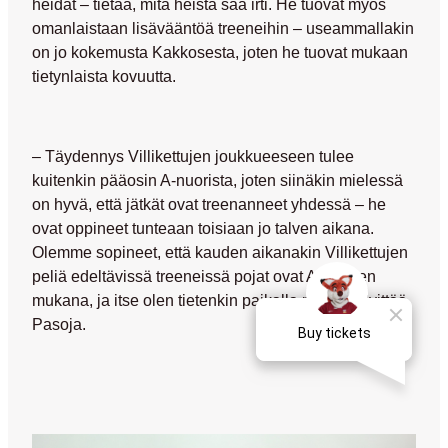
heidät – tietää, mitä heistä saa irti. He tuovat myös
omanlaistaan lisävääntöä treeneihin – useammallakin
on jo kokemusta Kakkosesta, joten he tuovat mukaan
tietynlaista kovuutta.
– Täydennys Villikettujen joukkueeseen tulee
kuitenkin pääosin A-nuorista, joten siinäkin mielessä
on hyvä, että jätkät ovat treenanneet yhdessä – he
ovat oppineet tunteaan toisiaan jo talven aikana.
Olemme sopineet, että kauden aikanakin Villikettujen
peliä edeltävissä treeneissä pojat ovat A-nuorten
mukana, ja itse olen tietenkin paikalla myös, selvittää
Pasoja.