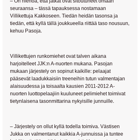
– On hienoa, että jätkät ovat sitoutuneet omaan
seuraansa – tässä tapauksessa nostamaan
Villikettuja Kakkoseen. Tiedän heidän tasonsa ja
tiedän, että kyllä tällä joukkueella riittää taso nousuun,
kehuu Pasoja.
Villikettujen runkomiehet ovat talven aikana
harjoitelleet JJK:n A-nuorten mukana. Pasojan
mukaan järjestely on sopinut kaikille: pelaajat
pääsevät laadukkaisiin treeneihin tutun valmentajan
alaisuudessa ja toisaalta kausien 2011-2012 A-
nuorten luottopelaajiin kuuluneet pelimiehet toimivat
tietynlaisena tasonmittarina nykyisille junnuille.
– Järjestely on ollut kyllä todella toimiva.
Västisen
Jukka
on valmentanut kaikkia A-junnuissa ja tuntee