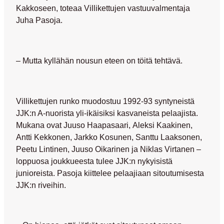
Kakkoseen, toteaa Villikettujen vastuuvalmentaja
Juha Pasoja.
– Mutta kyllähän nousun eteen on töitä tehtävä.
Villikettujen runko muodostuu 1992-93 syntyneistä
JJK:n A-nuorista yli-ikäisiksi kasvaneista pelaajista.
Mukana ovat
Juuso Haapasaari
,
Aleksi Kaakinen
,
Antti Kekkonen
,
Jarkko Kosunen
,
Santtu Laaksonen
,
Peetu Lintinen
,
Juuso Oikarinen
ja
Niklas Virtanen
–
loppuosa joukkueesta tulee JJK:n nykyisistä
junioreista. Pasoja kiittelee pelaajiaan sitoutumisesta
JJK:n riveihin.