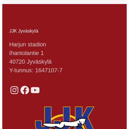
JJK Jyväskylä
Harjun stadion
Ihantolantie 1
40720 Jyväskylä
Y-tunnus: 1647107-7
Instagram
Facebook
YouTube