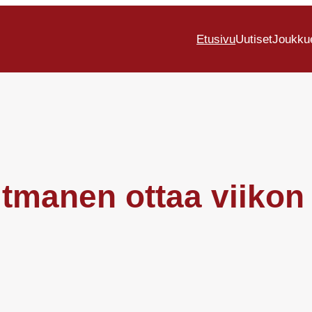
Etusivu
Uutiset
Joukku
Litmanen ottaa viikon