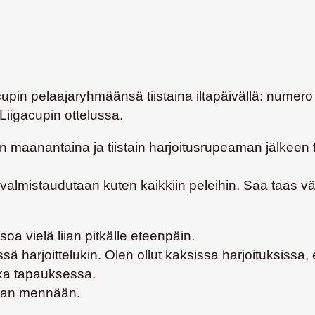
upin pelaajaryhmäänsä tiistaina iltapäivällä: numero
iigacupin ottelussa.
maanantaina ja tiistain harjoitusrupeaman jälkeen te
n valmistaudutaan kuten kaikkiin peleihin. Saa taas 
oa vielä liian pitkälle eteenpäin.
ä harjoittelukin. Olen ollut kaksissa harjoituksissa,
oka tapauksessa.
llaan mennään.