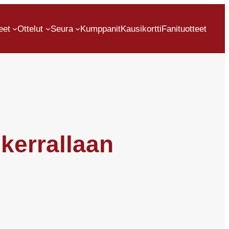
eet
Ottelut
Seura
Kumppanit
Kausikortti
Fanituotteet
 kerrallaan