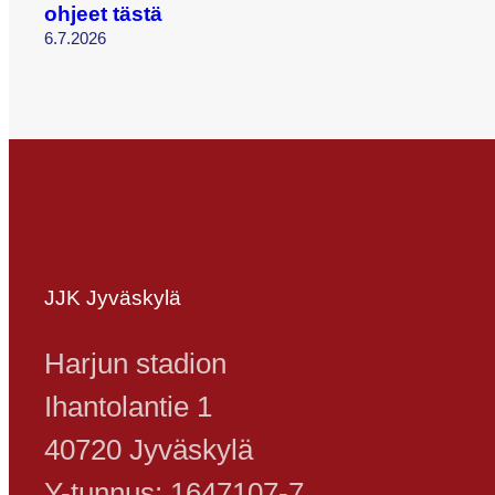
ohjeet tästä
6.7.2026
JJK Jyväskylä
Harjun stadion
Ihantolantie 1
40720 Jyväskylä
Y-tunnus: 1647107-7