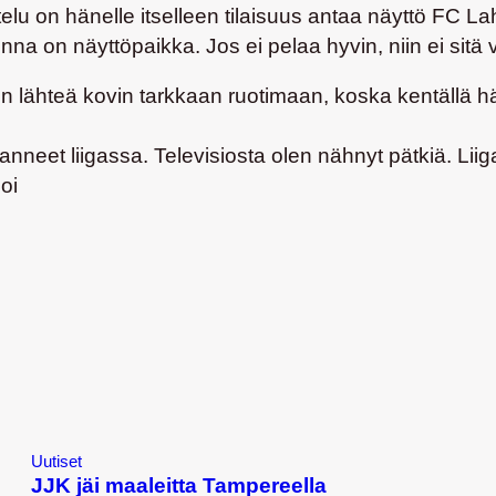
ttelu on hänelle itselleen tilaisuus antaa näyttö FC 
na on näyttöpaikka. Jos ei pelaa hyvin, niin ei si
 lähteä kovin tarkkaan ruotimaan, koska kentällä h
lanneet liigassa. Televisiosta olen nähnyt pätkiä. Li
oi
Uutiset
JJK jäi maaleitta Tampereella