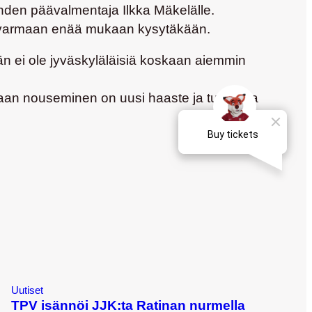
Lahden päävalmentaja Ilkka Mäkelälle.
tä varmaan enää mukaan kysytäkään.
än ei ole jyväskyläläisiä koskaan aiemmin
igaan nouseminen on uusi haaste ja tuo intoa
Uutiset
TPV isännöi JJK:ta Ratinan nurmella