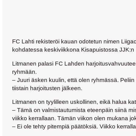
FC Lahti rekisteröi kauan odotetun nimen Liigac
kohdatessa keskiviikkona Kisapuistossa JJK:n L
Litmanen palasi FC Lahden harjoitusvahvuuteen 
ryhmään.
– Juuri äsken kuulin, että olen ryhmässä. Pelii
tiistain harjoitusten jälkeen.
Litmanen on tyylilleen uskollinen, eikä halua kats
– Tämä on valmistautumista eteenpäin siinä miss
viikko kerrallaan. Tämän viikon olen mukana j
– Ei ole tehty pitempiä päätöksiä. Viikko kerra