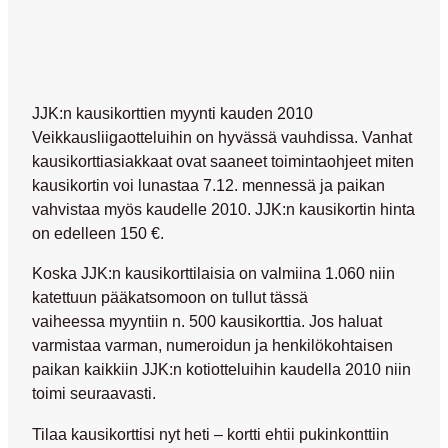
JJK:n kausikorttien myynti kauden 2010
Veikkausliigaotteluihin on hyvässä vauhdissa. Vanhat
kausikorttiasiakkaat ovat saaneet toimintaohjeet miten
kausikortin voi lunastaa 7.12. mennessä ja paikan
vahvistaa myös kaudelle 2010. JJK:n kausikortin hinta
on edelleen 150 €.
Koska JJK:n kausikorttilaisia on valmiina 1.060 niin
katettuun pääkatsomoon on tullut tässä
vaiheessa myyntiin n. 500 kausikorttia. Jos haluat
varmistaa varman, numeroidun ja henkilökohtaisen
paikan kaikkiin JJK:n kotiotteluihin kaudella 2010 niin
toimi seuraavasti.
Tilaa kausikorttisi nyt heti – kortti ehtii pukinkonttiin