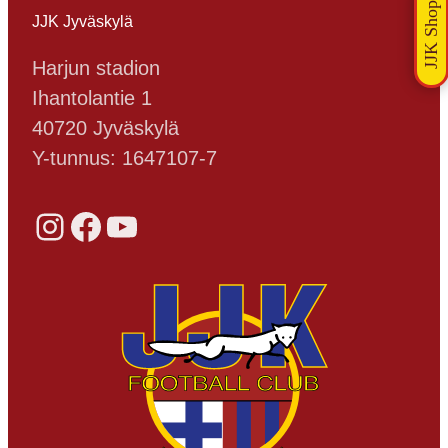
JJK Jyväskylä
Harjun stadion
Ihantolantie 1
40720 Jyväskylä
Y-tunnus: 1647107-7
Instagram
Facebook
YouTube