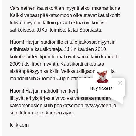
Varsinainen kausikorttien myynti alkoi maanantaina.
Kaikki vapaat pääkatsomoon oikeuttavat kausikortit
tulivat myyntiin tällöin ja voit ostaa nyt korttisi
sähköisesti, JJK:n toimistolta tai Sportiasta.
Huom! Harjun stadionille ei tule jatkossa myyntiin
erihintaisia kausikortteja. JJK:n kauden 2010
kotiotteluiden lipun hinnat ovat samat kuin kaudella
2009 (kts. lipunmyynti). Kausikortti oikeuttaa
sisäänpääsyyn kaikkiin Veikkausliigaotteluihin ja
mahdollisiin Suomen Cupin otteluihin.
Huom! Harjun mahdollinen kenttäremontti ja siihen
liittyvät erityisjärjestelyt voivat vaikuttaa muiden
katsomonosien kuin pääkatsomon pysyvyyteen ja
sijoitteluun koko kauden ajan.
fcjjk.com