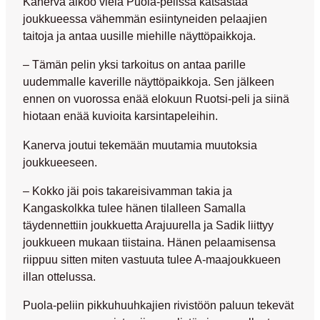
Kanerva aikoo vielä Puola-pelissä katsastaa
joukkueessa vähemmän esiintyneiden pelaajien
taitoja ja antaa uusille miehille näyttöpaikkoja.
– Tämän pelin yksi tarkoitus on antaa parille
uudemmalle kaverille näyttöpaikkoja. Sen jälkeen
ennen on vuorossa enää elokuun Ruotsi-peli ja siinä
hiotaan enää kuvioita karsintapeleihin.
Kanerva joutui tekemään muutamia muutoksia
joukkueeseen.
– Kokko jäi pois takareisivamman takia ja
Kangaskolkka tulee hänen tilalleen Samalla
täydennettiin joukkuetta Arajuurella ja Sadik liittyy
joukkueen mukaan tiistaina. Hänen pelaamisensa
riippuu sitten miten vastuuta tulee A-maajoukkueen
illan ottelussa.
Puola-peliin pikkuhuuhkajien rivistöön paluun tekevät