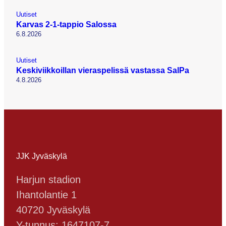
Uutiset
Karvas 2-1-tappio Salossa
6.8.2026
Uutiset
Keskiviikkoillan vieraspelissä vastassa SalPa
4.8.2026
JJK Jyväskylä
Harjun stadion
Ihantolantie 1
40720 Jyväskylä
Y-tunnus: 1647107-7