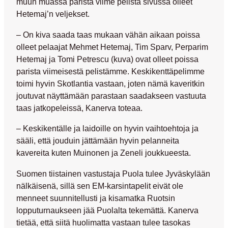
muun muassa parista viime pelistä sivussa olleet
Hetemaj’n veljekset.
– On kiva saada taas mukaan vähän aikaan poissa
olleet pelaajat Mehmet Hetemaj, Tim Sparv, Perparim
Hetemaj ja Tomi Petrescu (kuva) ovat olleet poissa
parista viimeisestä pelistämme. Keskikenttäpelimme
toimi hyvin Skotlantia vastaan, joten nämä kaveritkin
joutuvat näyttämään parastaan saadakseen vastuuta
taas jatkopeleissä, Kanerva toteaa.
– Keskikentälle ja laidoille on hyvin vaihtoehtoja ja
sääli, että jouduin jättämään hyvin pelanneita
kavereita kuten Muinonen ja Zeneli joukkueesta.
Suomen tiistainen vastustaja Puola tulee Jyväskylään
nälkäisenä, sillä sen EM-karsintapelit eivät ole
menneet suunnitellusti ja kisamatka Ruotsin
lopputurnaukseen jää Puolalta tekemättä. Kanerva
tietää, että siitä huolimatta vastaan tulee tasokas