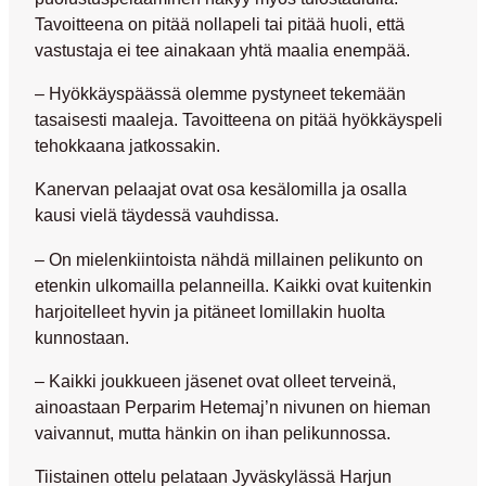
Tavoitteena on pitää nollapeli tai pitää huoli, että
vastustaja ei tee ainakaan yhtä maalia enempää.
– Hyökkäyspäässä olemme pystyneet tekemään
tasaisesti maaleja. Tavoitteena on pitää hyökkäyspeli
tehokkaana jatkossakin.
Kanervan pelaajat ovat osa kesälomilla ja osalla
kausi vielä täydessä vauhdissa.
– On mielenkiintoista nähdä millainen pelikunto on
etenkin ulkomailla pelanneilla. Kaikki ovat kuitenkin
harjoitelleet hyvin ja pitäneet lomillakin huolta
kunnostaan.
– Kaikki joukkueen jäsenet ovat olleet terveinä,
ainoastaan Perparim Hetemaj’n nivunen on hieman
vaivannut, mutta hänkin on ihan pelikunnossa.
Tiistainen ottelu pelataan Jyväskylässä Harjun