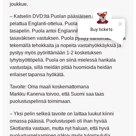
joukkue.
– Katselin DVD:ltä Puolan pääsiäisen aikoihin
pelattua Englanti-ottelua. Puola puristi vieraissa 0-0-
tasapelin. Puola antoi Englannille vähintään
tasaväkisen vastuksen. Puola pystyy varioimaan peliä
tekemällä tehokkaita ja nopeita vastahyökkäyksiä ja
pystyy myös pyörittämään 1-2 kosketuksen
lyhytsyöttöpeliä. Puola on siinä mielessä hankala
vastustaja, sillä meidän pitää huomioida heidän
erilaiset tapansa hyökätä.
Tavoite: Oma maali koskemattomana
Markku Kanerva toivoo, että Suomi saa taas
puolustuspelinsä toimimaan.
– Yksi pelin selkeä tavoite on laittaa luukut kiinni
omassa päässä. Puolustuspeli oli ihan hyvää
Skotlantia vastaan, mutta nyt haluan, että hyvä
puolustuspelaaminen näkyy myös tulostaululla.