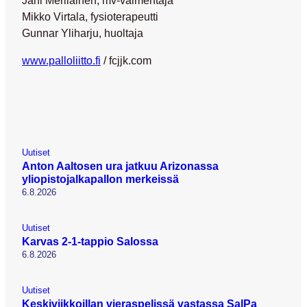
Jani Meriläinen, mv-valmentaja
Mikko Virtala, fysioterapeutti
Gunnar Yliharju, huoltaja
www.palloliitto.fi
/ fcjjk.com
Uutiset
Anton Aaltosen ura jatkuu Arizonassa
yliopistojalkapallon merkeissä
6.8.2026
Uutiset
Karvas 2-1-tappio Salossa
6.8.2026
Uutiset
Keskiviikkoillan vieraspelissä vastassa SalPa