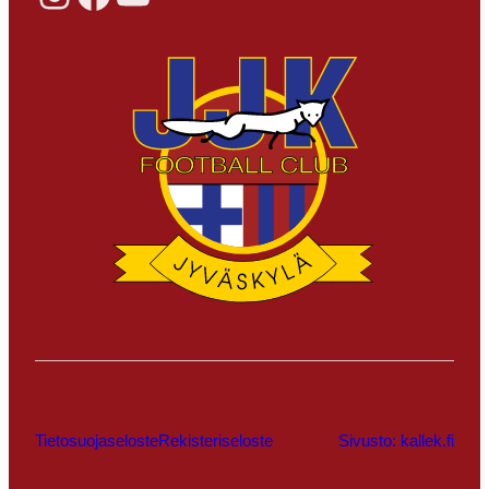
Tietosuojaseloste
Rekisteriseloste
Sivusto: kallek.fi