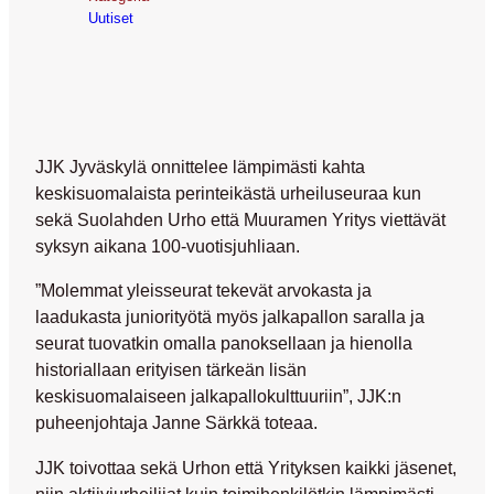
Uutiset
JJK Jyväskylä onnittelee lämpimästi kahta
keskisuomalaista perinteikästä urheiluseuraa kun
sekä Suolahden Urho että Muuramen Yritys viettävät
syksyn aikana 100-vuotisjuhliaan.
”Molemmat yleisseurat tekevät arvokasta ja
laadukasta juniorityötä myös jalkapallon saralla ja
seurat tuovatkin omalla panoksellaan ja hienolla
historiallaan erityisen tärkeän lisän
keskisuomalaiseen jalkapallokulttuuriin”, JJK:n
puheenjohtaja Janne Särkkä toteaa.
JJK toivottaa sekä Urhon että Yrityksen kaikki jäsenet,
niin aktiiviurheilijat kuin toimihenkilötkin lämpimästi