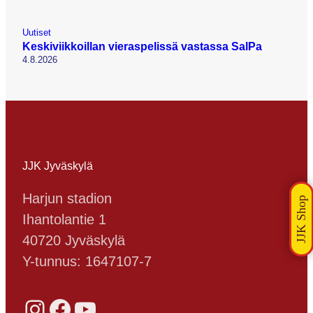
Uutiset
Keskiviikkoillan vieraspelissä vastassa SalPa
4.8.2026
JJK Jyväskylä
Harjun stadion
Ihantolantie 1
40720 Jyväskylä
Y-tunnus: 1647107-7
Instagram
Facebook
YouTube