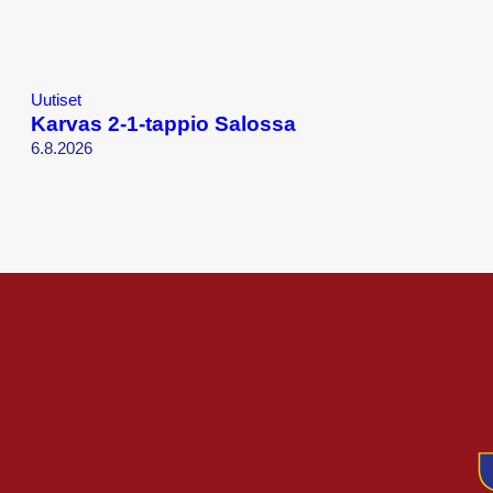
Uutiset
Karvas 2-1-tappio Salossa
6.8.2026