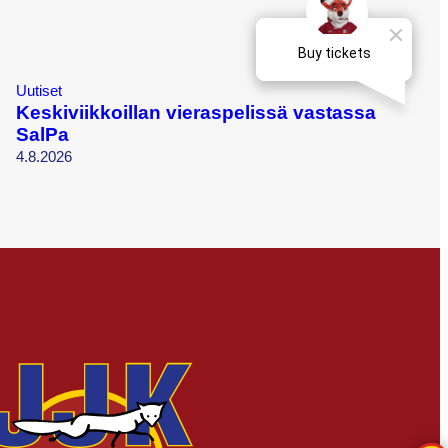
Uutiset
Keskiviikkoillan vieraspelissä vastassa
SalPa
4.8.2026