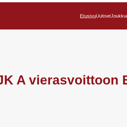
Etusivu
Uutiset
Joukku
 JJK A vierasvoittoo