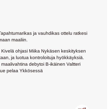
apahtumarikas ja vauhdikas ottelu ratkesi
maan maaliin.
 Kivelä ohjasi Miika Nykäsen keskityksen
intaan, ja luotua kontroloituja hyökkäyksiä.
aalivahtina debytoi B-ikäinen Valtteri
kkue pelaa Ykkösessä