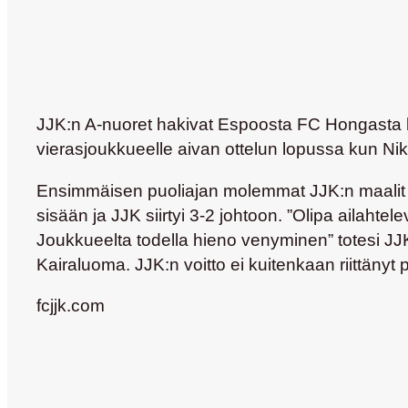
JJK:n A-nuoret hakivat Espoosta FC Hongasta k
vierasjoukkueelle aivan ottelun lopussa kun N
Ensimmäisen puoliajan molemmat JJK:n maalit t
sisään ja JJK siirtyi 3-2 johtoon. ”Olipa ailahtele
Joukkueelta todella hieno venyminen” totesi JJ
Kairaluoma. JJK:n voitto ei kuitenkaan riittän
fcjjk.com