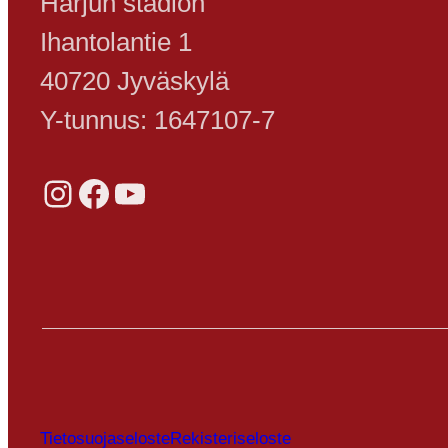
Harjun stadion
Ihantolantie 1
40720 Jyväskylä
Y-tunnus: 1647107-7
Instagram
Facebook
YouTube
Tietosuojaseloste
Rekisteriseloste