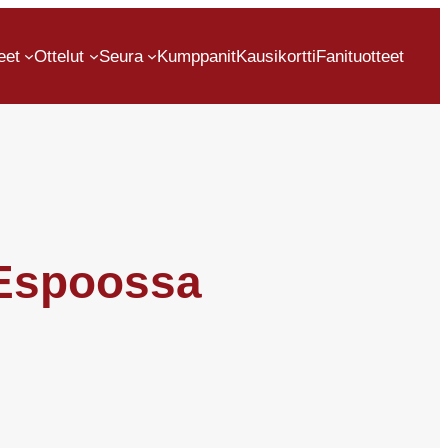
eet
Ottelut
Seura
Kumppanit
Kausikortti
Fanituotteet
n Espoossa