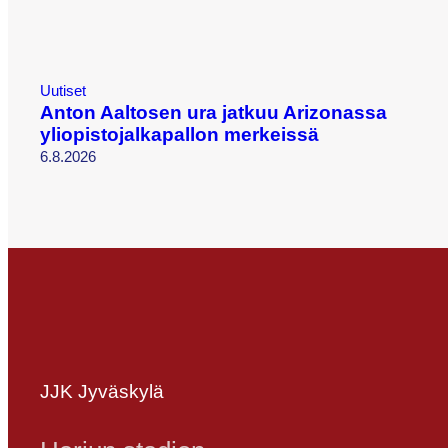
Uutiset
Anton Aaltosen ura jatkuu Arizonassa
yliopistojalkapallon merkeissä
6.8.2026
JJK Jyväskylä