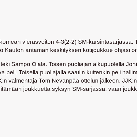
omean vierasvoiton 4-3(2-2) SM-karsintasarjassa. T
iko Kauton antaman keskityksen kotijoukkue ohjasi o
eki Sampo Ojala. Toisen puoliajan alkupuolella Joni
va peli. Toisella puoliajalla saatiin kuitenkin peli hall
K:n valmentaja Tom Nevanpää ottelun jälkeen. JJK:n m
yt pitämään joukkuetta syksyn SM-sarjassa, vaan jou