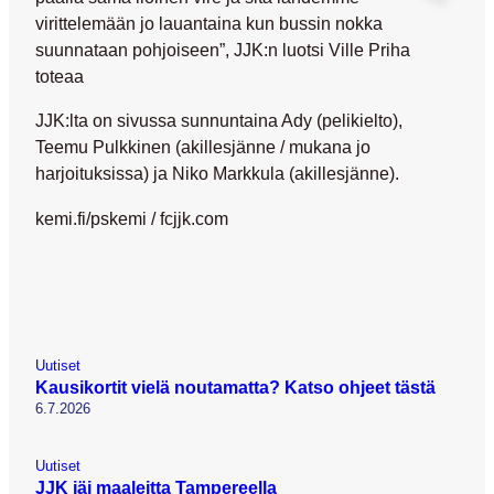
virittelemään jo lauantaina kun bussin nokka
suunnataan pohjoiseen”, JJK:n luotsi Ville Priha
toteaa
JJK:lta on sivussa sunnuntaina Ady (pelikielto),
Teemu Pulkkinen (akillesjänne / mukana jo
harjoituksissa) ja Niko Markkula (akillesjänne).
kemi.fi/pskemi / fcjjk.com
Uutiset
Kausikortit vielä noutamatta? Katso ohjeet tästä
6.7.2026
Uutiset
JJK jäi maaleitta Tampereella