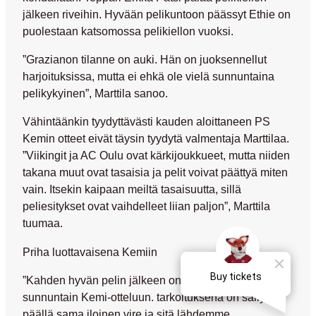
jälkeen riveihin. Hyvään pelikuntoon päässyt Ethie on
puolestaan katsomossa pelikiellon vuoksi.
”Grazianon tilanne on auki. Hän on juoksennellut
harjoituksissa, mutta ei ehkä ole vielä sunnuntaina
pelikykyinen”, Marttila sanoo.
Vähintäänkin tyydyttävästi kauden aloittaneen PS
Kemin otteet eivät täysin tyydytä valmentaja Marttilaa.
”Viikingit ja AC Oulu ovat kärkijoukkueet, mutta niiden
takana muut ovat tasaisia ja pelit voivat päättyä miten
vain. Itsekin kaipaan meiltä tasaisuutta, sillä
peliesitykset ovat vaihdelleet liian paljon”, Marttila
tuumaa.
Priha luottavaisena Kemiin
”Kahden hyvän pelin jälkeen on mukava lähteä
sunnuntain Kemi-otteluun. tarkoituksena on säilyttää
päällä sama iloinen vire ja sitä lähdemme