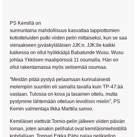
PS Kemillä on
sunnuntaina mahdollisuus kasvattaa tappiottomien
kotiotteluiden putki viiden pelin mittaiseksi, kun se saa
vieraakseen jyväskyläläisen JJK:n. JJK:lle kaikki
kaikessa on ollut hyökkääjä Babatunde Wusu. Wusu
johtaa Ykkösen maalipörssiä 11 osumalla. Hän on
ollut rakentamassa myös seitsemää osumaa.
”Meidän pitää pystyä pelaamaan kurinalaisesti
molempiin suuntiin eli samalla tavalla kuin TP-47:ää
vastaan. Tulossa on kova ja tasainen ottelu, mutta
pystymme lähtemään otteluun levollisin mielin”, PS
Kemin valmentaja Ilkka Marttila sanoo.
Kemiläiset viettivät Tornio-pelin jälkeen viiden päivän
loman, joten ainakin pelihalut ovat kemiläismiehistöllä
kohdallaan. Toppari Erkka Pätsi palaa pelikiellon