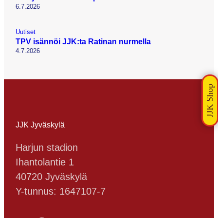
6.7.2026
Uutiset
TPV isännöi JJK:ta Ratinan nurmella
4.7.2026
JJK Jyväskylä
Harjun stadion
Ihantolantie 1
40720 Jyväskylä
Y-tunnus: 1647107-7