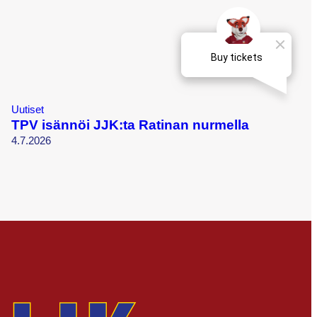
Uutiset
TPV isännöi JJK:ta Ratinan nurmella
4.7.2026