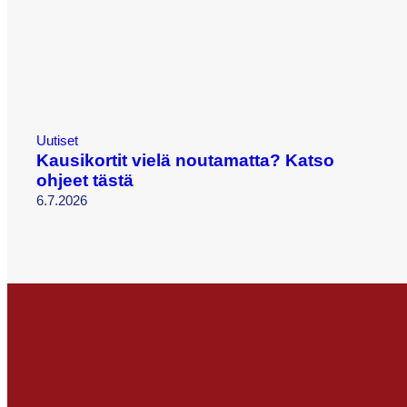
Uutiset
Kausikortit vielä noutamatta? Katso
ohjeet tästä
6.7.2026