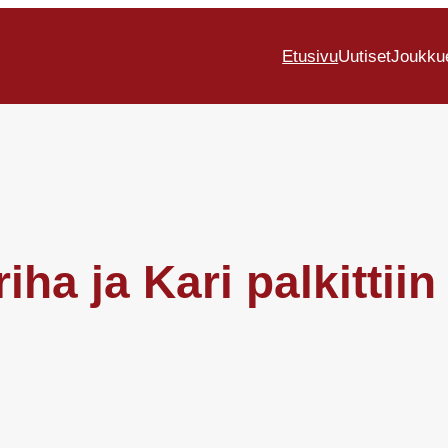
Etusivu
Uutiset
Joukku
riha ja Kari palkittiin