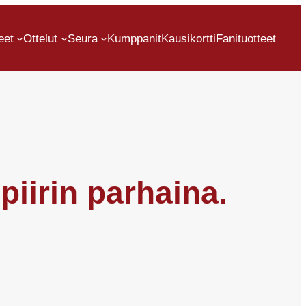
eet
Ottelut
Seura
Kumppanit
Kausikortti
Fanituotteet
 piirin parhaina.