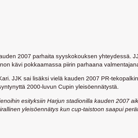
 kauden 2007 parhaita syyskokouksen yhteydessä. JJK
nnon kävi pokkaamassa piirin parhaana valmentajana p
ari. JJK sai lisäksi vielä kauden 2007 PR-tekopalkinn
syntynyttä 2000-luvun Cupin yleisöennätystä.
 hienoihin esityksiin Harjun stadionilla kauden 2007 
irallinen yleisöennätys kun cup-taistoon saapui perät