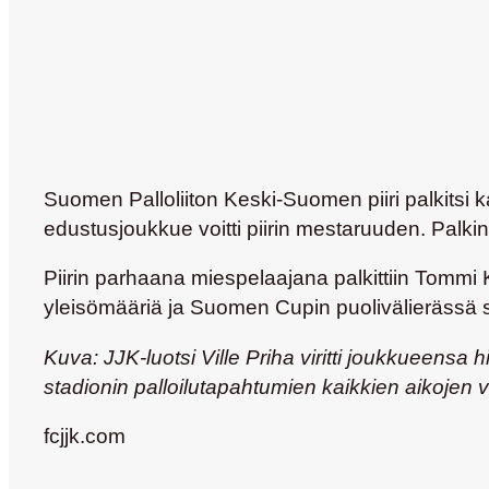
Suomen Palloliiton Keski-Suomen piiri palkitsi
edustusjoukkue voitti piirin mestaruuden. Palki
Piirin parhaana miespelaajana palkittiin Tommi K
yleisömääriä ja Suomen Cupin puolivälierässä 
Kuva: JJK-luotsi Ville Priha viritti joukkueensa
stadionin palloilutapahtumien kaikkien aikojen v
fcjjk.com