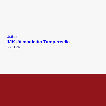
Uutiset
JJK jäi maaleitta Tampereella
6.7.2026