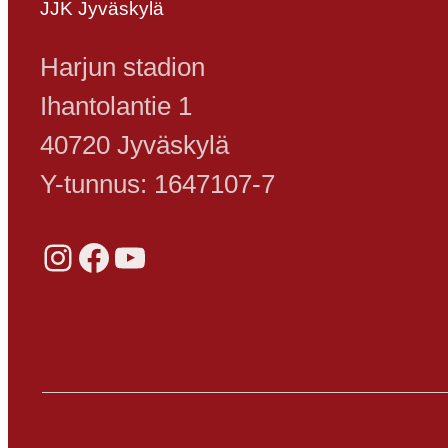
JJK Jyväskylä
Harjun stadion
Ihantolantie 1
40720 Jyväskylä
Y-tunnus: 1647107-7
Instagram
Facebook
YouTube