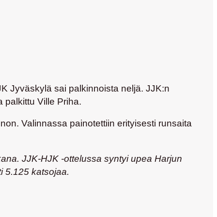
 Jyväskylä sai palkinnoista neljä. JJK:n
alkittu Ville Priha.
on. Valinnassa painotettiin erityisesti runsaita
aikana. JJK-HJK -ottelussa syntyi upea Harjun
i 5.125 katsojaa.