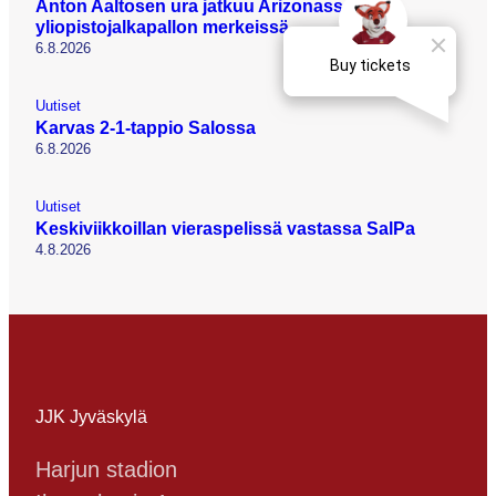
Anton Aaltosen ura jatkuu Arizonassa
yliopistojalkapallon merkeissä
6.8.2026
Uutiset
Karvas 2-1-tappio Salossa
6.8.2026
Uutiset
Keskiviikkoillan vieraspelissä vastassa SalPa
4.8.2026
JJK Jyväskylä
Harjun stadion