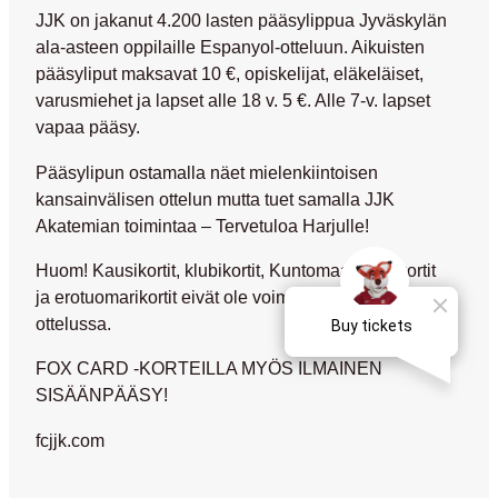
JJK on jakanut 4.200 lasten pääsylippua Jyväskylän
ala-asteen oppilaille Espanyol-otteluun. Aikuisten
pääsyliput maksavat 10 €, opiskelijat, eläkeläiset,
varusmiehet ja lapset alle 18 v. 5 €. Alle 7-v. lapset
vapaa pääsy.
Pääsylipun ostamalla näet mielenkiintoisen
kansainvälisen ottelun mutta
tuet samalla JJK
Akatemian toimintaa
– Tervetuloa Harjulle!
Huom! Kausikortit, klubikortit, Kuntomaailman kortit
ja erotuomarikortit eivät ole voimassa Espanyol-
ottelussa.
FOX CARD -KORTEILLA MYÖS ILMAINEN
SISÄÄNPÄÄSY!
fcjjk.com