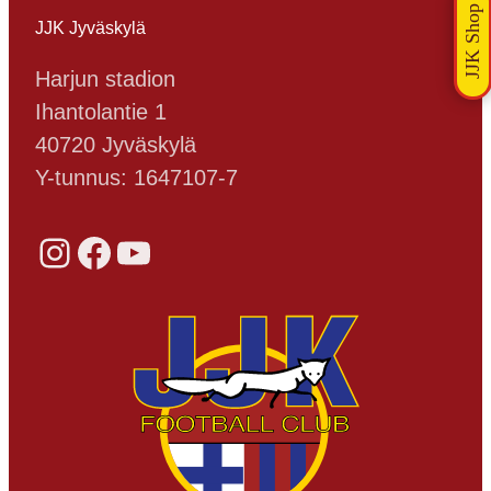
JJK Jyväskylä
Harjun stadion
Ihantolantie 1
40720 Jyväskylä
Y-tunnus: 1647107-7
Instagram
Facebook
YouTube