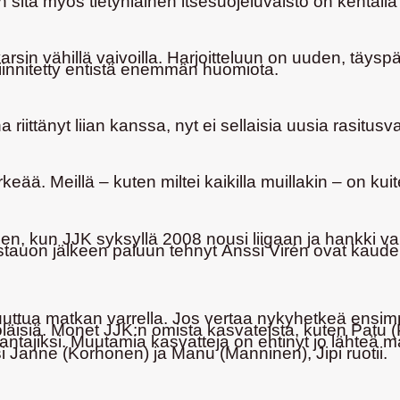
n sitä myös tietynlainen itsesuojeluvaisto on kentäll
sin vähillä vaivoilla. Harjoitteluun on uuden, täysp
iinnitetty entistä enemmän huomiota.
ittänyt liian kanssa, nyt ei sellaisia uusia rasitusv
eää. Meillä – kuten miltei kaikilla muillakin – on kuit
lkeen, kun JJK syksyllä 2008 nousi liigaan ja hank
tauon jälkeen paluun tehnyt
Anssi Virén
ovat kauden
uttua matkan varrella. Jos vertaa nykyhetkeä ensimmä
öläisiä. Monet JJK:n omista kasvateista, kuten
Patu (
antajiksi. Muutamia kasvatteja on ehtinyt jo lähteä ma
si
Janne (Korhonen)
ja
Manu (Manninen)
, Jipi ruotii.