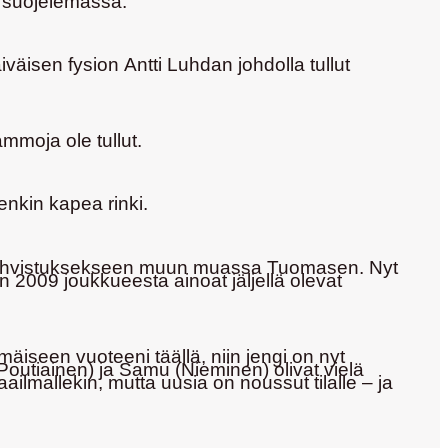
ä suojelemassa.
äiväisen fysion
Antti Luhdan
johdolla tullut
ammoja ole tullut.
enkin kapea rinki.
ki vahvistuksekseen muun muassa Tuomasen. Nyt
 2009 joukkueesta ainoat jäljellä olevat
iseen vuoteeni täällä, niin jengi on nyt
Poutiainen)
ja
Samu (Nieminen)
olivat vielä
ailmallekin, mutta uusia on noussut tilalle – ja