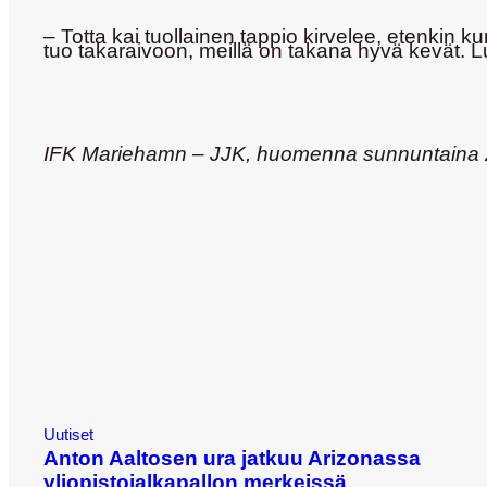
– Totta kai tuollainen tappio kirvelee, etenkin k
tuo takaraivoon, meillä on takana hyvä kevät. Lu
IFK Mariehamn – JJK, huomenna sunnuntaina 21
Uutiset
Anton Aaltosen ura jatkuu Arizonassa
yliopistojalkapallon merkeissä