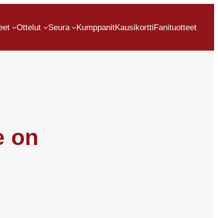
eet
Ottelut
Seura
Kumppanit
Kausikortti
Fanituotteet
e on