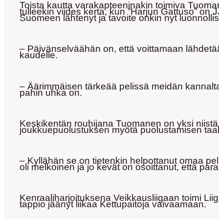
Toista kautta varakapteeninakin toimiva Tuoma
tulleekin viides kerta, kun ”Harjun Gattuso” o
Suomeen lähtenyt ja tavoite onkin nyt luonnollis
– Päivänselväähän on, että voittamaan lähdetään
kaudelle.
– Äärimmäisen tärkeää pelissä meidän kannal
pahin uhka on.
Keskikentän rouhijana Tuomanen on yksi niistä, 
joukkuepuolustuksen myötä puolustamisen taak
– Kyllähän se on tietenkin helpottanut omaa p
oli melkoinen ja jo kevät on osoittanut, että par
Kenraaliharjoituksena Veikkausliigaan toimi Liiga
tappio jäänyt liikaa Kettupaitoja vaivaamaan.