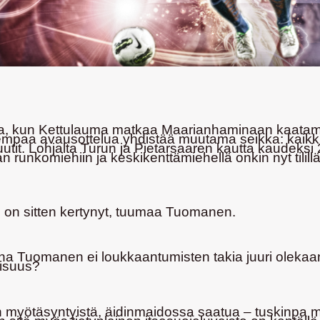
gassa, kun Kettulauma matkaa Maarianhaminaan kaatam
mpaa avausottelua yhdistää muutama seikka: kaikki o
uutit. Lohjalta Turun ja Pietarsaaren kautta kaudeksi
n runkomiehiin ja keskikenttämiehellä onkin nyt tilil
in on sitten kertynyt, tuumaa Tuomanen.
 Tuomanen ei loukkaantumisten takia juuri olekaan si
aisuus?
jotain myötäsyntyistä, äidinmaidossa saatua – tuski