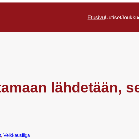
Etusivu
Uutiset
Joukku
tamaan lähdetään, s
t
, 
Veikkausliiga