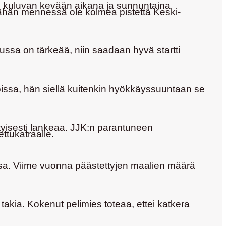
n kuluvan kevään aikana ja sunnuntaina
tähän mennessä ole kolmea pistettä Keski-
ussa on tärkeää, niin saadaan hyvä startti
oissa, hän siellä kuitenkin hyökkäyssuuntaan se
ityisesti lankeaa. JJK:n parantuneen
tukatraalle.
ssa. Viime vuonna päästettyjen maalien määrä
 takia. Kokenut pelimies toteaa, ettei katkera