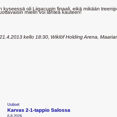
un kyseessä oli Liigacupin finaali, eikä mikään treenip
ottavaisin mielin voi lähteä kauteen!
.4.2013 kello 18:30, Wiklöf Holding Arena, Maari
Uutiset
Karvas 2-1-tappio Salossa
6.8.2026