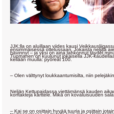
JJK:lla on aluillaan viides kausi Veikkauslii
ensimmäisessä ottelussaan. Jokaista neljää aie
hävinnyt – ja yksi on aina tahkonnut täydet min
Tuomanen
on kuulunut jokaisella JJK-kaudellaa
kellään muulla: pyöreät 100.
– Olen välttynyt loukkaantumisilta, niin pelejäk
Neljän Kettupaidassa viettämänsä kauden aikana
kontakteja karttele. Mikä on kovaluisuuden sal
– Kai se on osittain hyvää tuuria ja osittain 