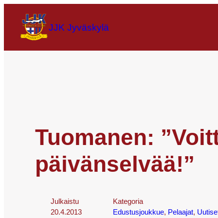
JJK Jyväskylä
Tuomanen: ”Voit
päivänselvää!”
Julkaistu
Kategoria
20.4.2013
Edustusjoukkue
, 
Pelaajat
, 
Uutise