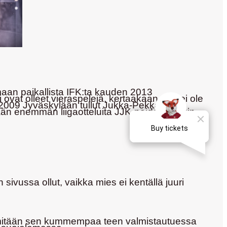
aan paikallista IFK:ta kauden 2013
vat olleet vieraspelejä, kertaakaan JJK ei ole
 2009 Jyväskylään tullut
Jukka-Pekka
lään enemmän liigaotteluita JJK-paidassa kuin
vussa ollut, vaikka mies ei kentällä juuri
npa mitään sen kummempaa teen valmistautuessa