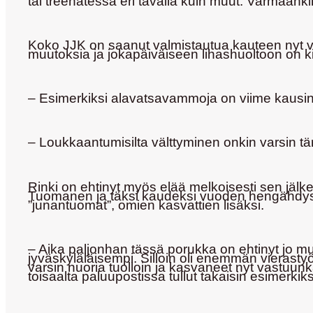
tai treenatessa eri tavalla kuin muut. Varmaanki
Koko JJK on saanut valmistautua kauteen nyt var
muutoksia ja jokapäiväiseen lihashuoltoon on k
– Esimerkiksi alavatsavammoja on viime kausina ri
– Loukkaantumisilta välttyminen onkin varsin tärk
Rinki on ehtinyt myös elää melkoisesti sen jä
Tuomanen ja täksi kaudeksi vuoden hengähdys
”junantuomat”, omien kasvattien lisäksi.
– Aika paljonhan tässä porukka on ehtinyt jo mu
jyväskyläläisempi. Silloin oli enemmän vierasty
varsin nuoria tuolloin ja kasvaneet nyt vastuunk
toisaalta paluupostissa tullut takaisin esimerkik