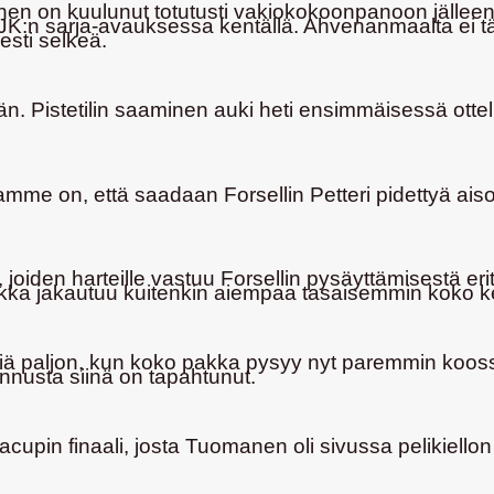
nen on kuulunut totutusti vakiokokoonpanoon jällee
n JJK:n sarja-avauksessa kentällä. Ahvenanmaalta ei 
esti selkeä.
. Pistetilin saaminen auki heti ensimmäisessä ottel
tamme on, että saadaan
Forsellin Petteri
pidettyä ais
joiden harteille vastuu Forsellin pysäyttämisestä er
ka jakautuu kuitenkin aiempaa tasaisemmin koko ket
eliä paljon, kun koko pakka pysyy nyt paremmin koo
annusta siinä on tapahtunut.
cupin finaali, josta Tuomanen oli sivussa pelikiellon