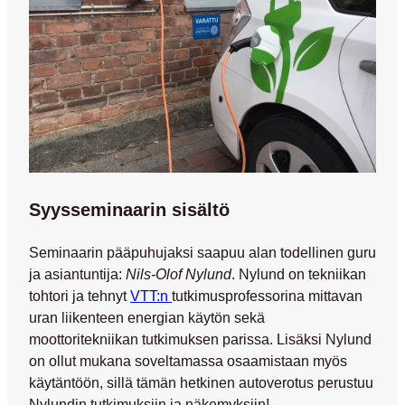
Syysseminaarin sisältö
Seminaarin pääpuhujaksi saapuu alan todellinen guru
ja asiantuntija:
Nils-Olof Nylund
. Nylund on tekniikan
tohtori ja tehnyt
VTT:n
tutkimusprofessorina mittavan
uran liikenteen energian käytön sekä
moottoritekniikan tutkimuksen parissa. Lisäksi Nylund
on ollut mukana soveltamassa osaamistaan myös
käytäntöön, sillä tämän hetkinen autoverotus perustuu
Nylundin tutkimuksiin ja näkemyksiin!