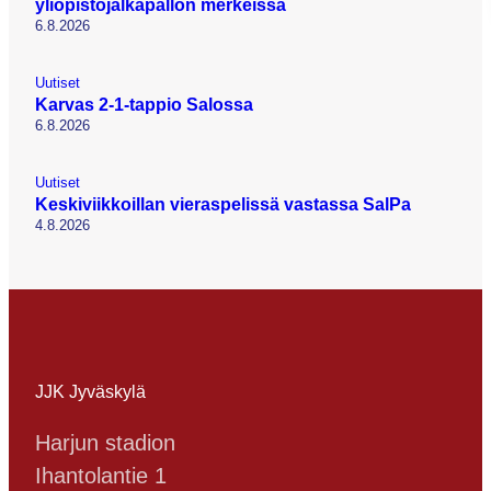
yliopistojalkapallon merkeissä
6.8.2026
Uutiset
Karvas 2-1-tappio Salossa
6.8.2026
Uutiset
Keskiviikkoillan vieraspelissä vastassa SalPa
4.8.2026
JJK Jyväskylä
Harjun stadion
Ihantolantie 1