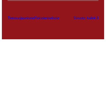
Tietosuojaseloste
Rekisteriseloste
Sivusto: kallek.fi