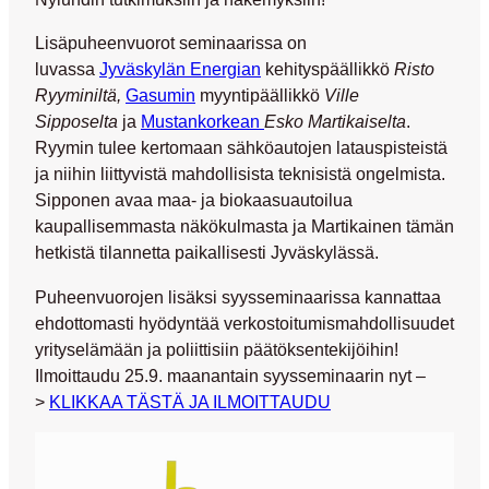
Lisäpuheenvuorot seminaarissa on
luvassa
Jyväskylän Energian
kehityspäällikkö
Risto
Ryyminiltä,
Gasumin
myyntipäällikkö
Ville
Sipposelta
ja
Mustankorkean
Esko Martikaiselta
.
Ryymin tulee kertomaan sähköautojen latauspisteistä
ja niihin liittyvistä mahdollisista teknisistä ongelmista.
Sipponen avaa maa- ja biokaasuautoilua
kaupallisemmasta näkökulmasta ja Martikainen tämän
hetkistä tilannetta paikallisesti Jyväskylässä.
Puheenvuorojen lisäksi syysseminaarissa kannattaa
ehdottomasti hyödyntää verkostoitumismahdollisuudet
yrityselämään ja poliittisiin päätöksentekijöihin!
Ilmoittaudu 25.9. maanantain syysseminaarin nyt –
>
KLIKKAA TÄSTÄ JA ILMOITTAUDU