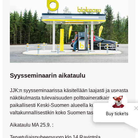
Syysseminaarin aikataulu
JJK:n syysseminaarissa käsitellään laajasti ja useasta
näkökulmasta tulevaisuuden polttoaineratkaisuja niin
paikallisesti Keski-Suomen alueella kuin
valtakunnallisestikin koko Suomen tasolla.
Aikataulu MA 25.9. :
Tervetuliaispuheenvuoro klo 14 Ravintola