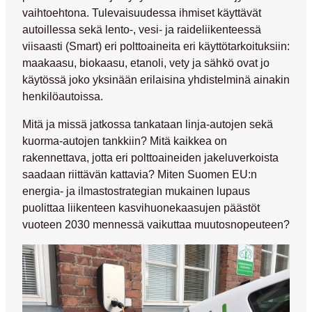
vaihtoehtona. Tulevaisuudessa ihmiset käyttävät
autoillessa sekä lento-, vesi- ja raideliikenteessä
viisaasti (Smart) eri polttoaineita eri käyttötarkoituksiin:
maakaasu, biokaasu, etanoli, vety ja sähkö ovat jo
käytössä joko yksinään erilaisina yhdistelminä ainakin
henkilöautoissa.
Mitä ja missä jatkossa tankataan linja-autojen sekä
kuorma-autojen tankkiin? Mitä kaikkea on
rakennettava, jotta eri polttoaineiden jakeluverkoista
saadaan riittävän kattavia? Miten Suomen EU:n
energia- ja ilmastostrategian mukainen lupaus
puolittaa liikenteen kasvihuonekaasujen päästöt
vuoteen 2030 mennessä vaikuttaa muutosnopeuteen?