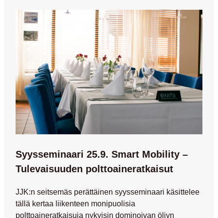
Syysseminaari 25.9. Smart Mobility –
Tulevaisuuden polttoaineratkaisut
JJK:n seitsemäs perättäinen syysseminaari käsittelee
tällä kertaa liikenteen monipuolisia
polttoaineratkaisuja nykyisin dominoivan öljyn