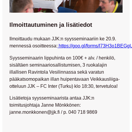
Ilmoittautuminen ja lisätiedot
Ilmoittaudu mukaan JJK:n syysseminaariin
ke 20.9.
mennessä
osoitteessa:
https://goo.gl/forms/I73H3o1BEGg
Syysseminaarin lippuhinta on 100€ + alv. / henkilö,
sisältäen seminaariosallistumisen, 3 ruokalajin
illallisen Ravintola Vesilinnassa sekä varatun
pääkatsomopaikan illan huipentavaan Veikkausliiga-
otteluun JJK – FC Inter (Turku) klo 18:30, tervetuloa!
Lisätietoja syysseminaarista antaa JJK:n
toimitusjohtaja Janne Mönkkönen:
janne.monkkonen@jjk.fi / p. 040 718 9869