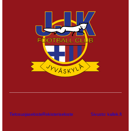
Tietosuojaseloste
Rekisteriseloste
Sivusto: kallek.fi