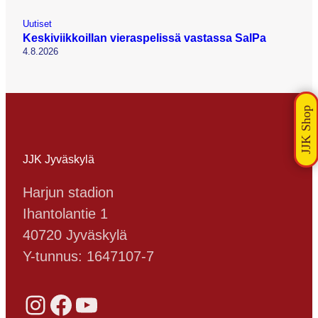
Uutiset
Keskiviikkoillan vieraspelissä vastassa SalPa
4.8.2026
JJK Jyväskylä
Harjun stadion
Ihantolantie 1
40720 Jyväskylä
Y-tunnus: 1647107-7
Instagram
Facebook
YouTube