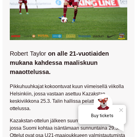
Robert Taylor
on alle 21-vuotiaiden
mukana kahdessa maaliskuun
maaottelussa.
Pikkuhuuhkajat kokoontuvat kuun viimeisellä viikolla
Helsinkiin, jossa vastaan asettuu Kazakstan
keskiviikkona 25.3. Talin hallissa pelattavassa
ottelussa.
Kazakstan-ottelun jälkeen suuntana on Luxemburg,
jossa Suomi kohtaa isäntämaan sunnuntaina 29.3.
Ottelut ovat osa U21-maajoukkueen valmistautumista