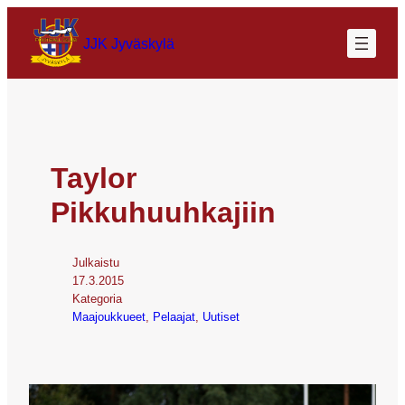
JJK Jyväskylä
Taylor
Pikkuhuuhkajiin
Julkaistu
17.3.2015
Kategoria
Maajoukkueet
, 
Pelaajat
, 
Uutiset