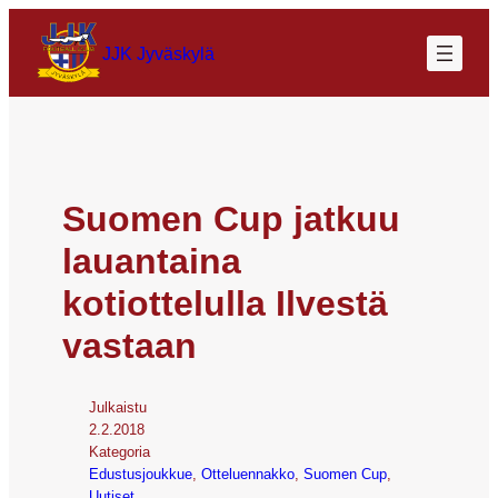
JJK Jyväskylä
Suomen Cup jatkuu
lauantaina
kotiottelulla Ilvestä
vastaan
Julkaistu
2.2.2018
Kategoria
Edustusjoukkue
, 
Otteluennakko
, 
Suomen Cup
, 
Uutiset