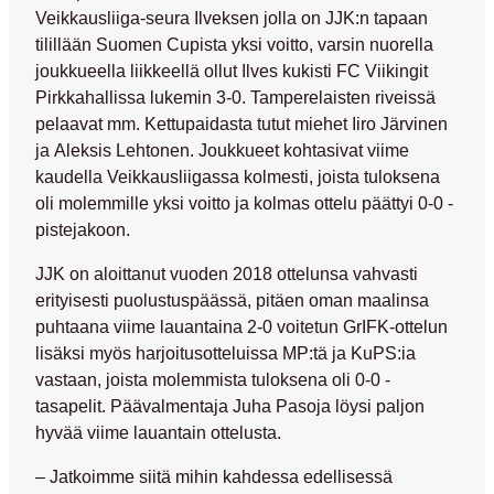
Veikkausliiga-seura Ilveksen jolla on JJK:n tapaan
tilillään Suomen Cupista yksi voitto, varsin nuorella
joukkueella liikkeellä ollut Ilves kukisti FC Viikingit
Pirkkahallissa lukemin 3-0. Tamperelaisten riveissä
pelaavat mm. Kettupaidasta tutut miehet
Iiro Järvinen
ja
Aleksis Lehtonen
. Joukkueet kohtasivat viime
kaudella Veikkausliigassa kolmesti, joista tuloksena
oli molemmille yksi voitto ja kolmas ottelu päättyi 0-0 -
pistejakoon.
JJK on aloittanut vuoden 2018 ottelunsa vahvasti
erityisesti puolustuspäässä, pitäen oman maalinsa
puhtaana viime lauantaina 2-0 voitetun GrIFK-ottelun
lisäksi myös harjoitusotteluissa MP:tä ja KuPS:ia
vastaan, joista molemmista tuloksena oli 0-0 -
tasapelit. Päävalmentaja
Juha Pasoja
löysi paljon
hyvää viime lauantain ottelusta.
– Jatkoimme siitä mihin kahdessa edellisessä