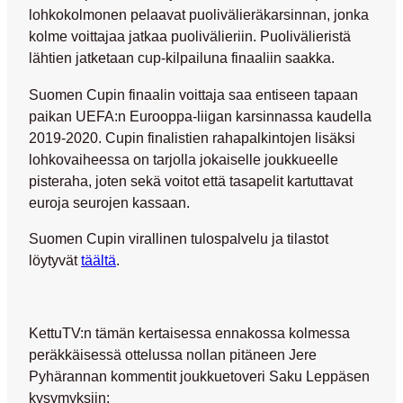
lohkokolmonen pelaavat puolivälieräkarsinnan, jonka
kolme voittajaa jatkaa puolivälieriin. Puolivälieristä
lähtien jatketaan cup-kilpailuna finaaliin saakka.
Suomen Cupin finaalin voittaja saa entiseen tapaan
paikan UEFA:n Eurooppa-liigan karsinnassa kaudella
2019-2020. Cupin finalistien rahapalkintojen lisäksi
lohkovaiheessa on tarjolla jokaiselle joukkueelle
pisteraha, joten sekä voitot että tasapelit kartuttavat
euroja seurojen kassaan.
Suomen Cupin virallinen tulospalvelu ja tilastot
löytyvät
täältä
.
KettuTV:n tämän kertaisessa ennakossa kolmessa
peräkkäisessä ottelussa nollan pitäneen Jere
Pyhärannan kommentit joukkuetoveri Saku Leppäsen
kysymyksiin: