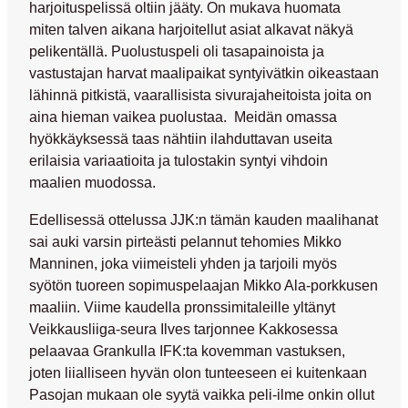
harjoituspelissä oltiin jääty. On mukava huomata
miten talven aikana harjoitellut asiat alkavat näkyä
pelikentällä. Puolustuspeli oli tasapainoista ja
vastustajan harvat maalipaikat syntyivätkin oikeastaan
lähinnä pitkistä, vaarallisista sivurajaheitoista joita on
aina hieman vaikea puolustaa. Meidän omassa
hyökkäyksessä taas nähtiin ilahduttavan useita
erilaisia variaatioita ja tulostakin syntyi vihdoin
maalien muodossa.
Edellisessä ottelussa JJK:n tämän kauden maalihanat
sai auki varsin pirteästi pelannut tehomies
Mikko
Manninen
, joka viimeisteli yhden ja tarjoili myös
syötön tuoreen sopimuspelaajan
Mikko Ala-porkkusen
maaliin. Viime kaudella pronssimitaleille yltänyt
Veikkausliiga-seura Ilves tarjonnee Kakkosessa
pelaavaa Grankulla IFK:ta kovemman vastuksen,
joten liialliseen hyvän olon tunteeseen ei kuitenkaan
Pasojan mukaan ole syytä vaikka peli-ilme onkin ollut