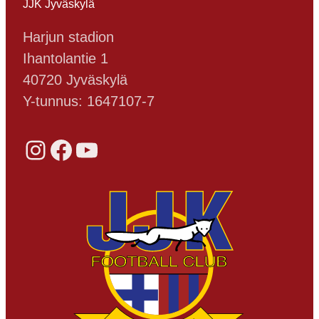
JJK Jyväskylä
Harjun stadion
Ihantolantie 1
40720 Jyväskylä
Y-tunnus: 1647107-7
Instagram
Facebook
YouTube