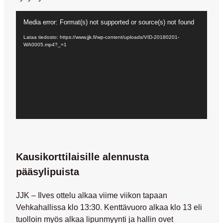
Videotoistin
Media error: Format(s) not supported or source(s) not found
Lataa tiedosto: https://www.jjk.fi/wp-content/uploads/VID-20180201-
WA0005.mp4?_=1
Kausikorttilaisille alennusta
pääsylipuista
JJK – Ilves ottelu alkaa viime viikon tapaan
Vehkahallissa klo 13:30. Kenttävuoro alkaa klo 13 eli
tuolloin myös alkaa lipunmyynti ja hallin ovet