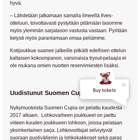
hyvä.
– Lähdetään jatkamaan samalla ilmeellä Ilves-
otteluun, toivottavasti pystytään pitämään tasomme
myös ylemmän sarjatason vastusta vastaan. Pyritään
tietysti myös parantamaan omaa peliämme.
Kotijoukkue saanee jalkeille pitkälti edellisen ottelun
kaltaisen kokoonpanon, varsinaisia tryout-pelaajia ei
ole mukana omien nuorten reservimiesten lisäksi.
Uudistunut Suomen Cup
Nykymuotoista Suomen Cupia on pelattu kaudesta
2017 alkaen. Lohkovaiheen joukkueet on jaettu
viiteen kuuden joukkueen lohkoon, joissa pelataan
yksinkertainen sarja. Lohkovoittajat selviytyvät
suoraan puolivälieriin ja lohkokakkoset sekä paras