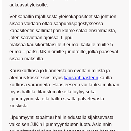
aukeavat yleisölle.
Vehkahallin rajallisesta yleisökapasiteetista johtuen
sisään voidaan ottaa saapumisjärjestyksessä
kapasiteetin sallimat pari-kolme sataa ensimmäistä,
joten saavuthan ajoissa. Lippu
maksaa
kausikorttilaisille 3 euroa
, kaikille
muille 5
euroa
– paitsi JJK:n omille junioreille, jotka pääsevät
sisään maksutta.
Kausikorttinsa jo tilanneista on ovella nimilista ja
alennus koskee siis myös
kausarihaasteen
kautta
korttinsa varanneita. Haasteeseen voi lähteä mukaan
myös hallilla, tilauslomakkeita löytyy sekä
lipunmyynnistä että hallin sisällä palvelevasta
kioskista.
Lipunmyynti tapahtuu hallin edustalla sijaitsevasta
valkoisen JJK:n lipunmyyntiauton luota. Asioinnin